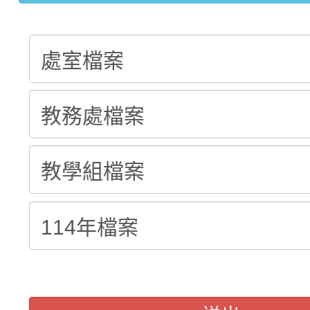
轉知：「115學年度全
城市手牽手，綠能透明
轉知：桃園市115年度
劇比賽實施要點」及修
畫影片一案
【甄選結果(第11招)】
敬師藝文競賽』實施計
表
【甄選結果(第3招)】公
學年度第1學期第7次代
學年度第1學期第9次代
結果(第11招)
結果(第3招)