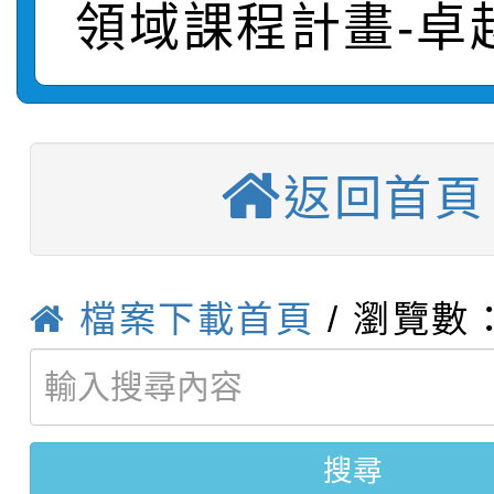
領域課程計畫-卓
【甄選結果(第11招)】
敬師藝文競賽』實施計
表
【甄選結果(第3招)】公
學年度第1學期第7次代
【甄選結果(第4招)】公
學年度第1學期第9次代
結果(第11招)
返回首頁
【甄選結果(第12招)】
學年度第1學期第9次代
結果(第3招)
轉知：桃園市115學年
學年度第1學期第7次代
結果(第4招)
檔案下載首頁
/ 瀏覽數：
轉知：「桃園市115學
賽及師生本土語及新住
結果(第12招)
轉知：「115年金融知
比賽實施要點」
賽實施要點
轉知臺中市政府政風處
動辦法」
搜尋