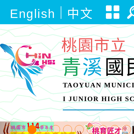
English
中文
桃園市立
青
溪
國
TAOYUAN MUNICI
I JUNIOR HIGH 