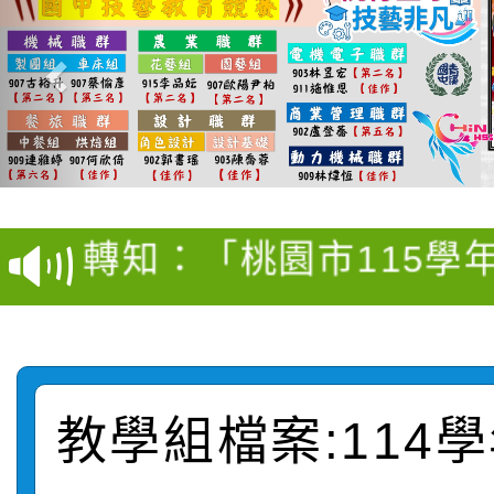
【甄選結果(第4招)】公
【甄選結果(第12招)】
學年度第1學期第9次代
轉知：桃園市115學年
學年度第1學期第7次代
結果(第4招)
轉知：「桃園市115學
賽及師生本土語及新住
結果(第12招)
轉知：「115年金融知
比賽實施要點」
賽實施要點
轉知臺中市政府政風處
動辦法」
轉知：「115學年度全
城市手牽手，綠能透明
教學組檔案:114
轉知：桃園市115年度
劇比賽實施要點」及修
畫影片一案