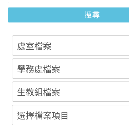
轉知臺中市政府政風處
動辦法」
搜尋
轉知：「115學年度全
城市手牽手，綠能透明
轉知：桃園市115年度
劇比賽實施要點」及修
畫影片一案
【甄選結果(第11招)】
敬師藝文競賽』實施計
表
【甄選結果(第3招)】公
學年度第1學期第7次代
學年度第1學期第9次代
結果(第11招)
結果(第3招)