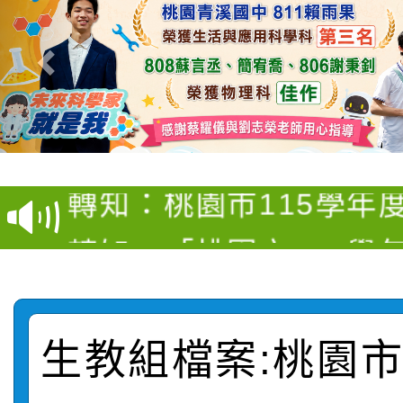
【甄選結果(第4招)】公
【甄選結果(第12招)】
學年度第1學期第9次代
轉知：桃園市115學年
學年度第1學期第7次代
結果(第4招)
轉知：「桃園市115學
賽及師生本土語及新住
結果(第12招)
轉知：「115年金融知
比賽實施要點」
賽實施要點
轉知臺中市政府政風處
動辦法」
生教組檔案:桃園
轉知：「115學年度全
城市手牽手，綠能透明