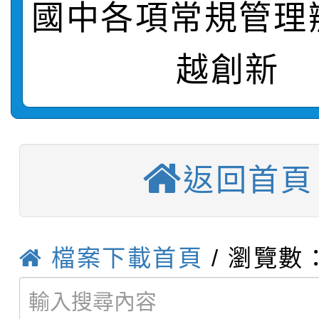
國中各項常規管理
轉知：桃園市115年度
劇比賽實施要點」及修
畫影片一案
越創新
【甄選結果(第11招)】
敬師藝文競賽』實施計
表
【甄選結果(第3招)】公
學年度第1學期第7次代
【甄選結果(第4招)】公
學年度第1學期第9次代
結果(第11招)
返回首頁
【甄選結果(第12招)】
學年度第1學期第9次代
結果(第3招)
轉知：桃園市115學年
學年度第1學期第7次代
結果(第4招)
檔案下載首頁
/ 瀏覽數：
轉知：「桃園市115學
賽及師生本土語及新住
結果(第12招)
轉知：「115年金融知
比賽實施要點」
賽實施要點