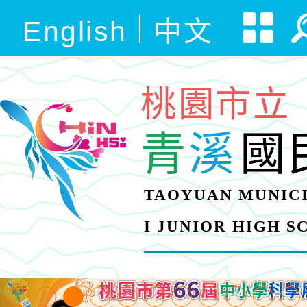
English
中文
桃園市立
青
溪
國
TAOYUAN MUNICI
I JUNIOR HIGH 