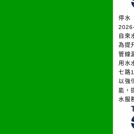
停水
2026
自來
為提
管線
用水
七路
以強
能，
水服