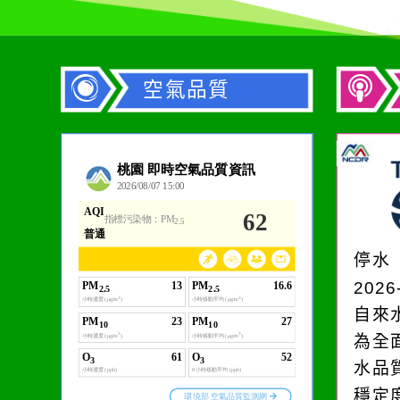
空氣品質
作者：網路小語
生活是一面鏡子。你對
它笑，它就對你笑；你
停水
對它哭，它也對你哭。
2026
自來
為全
水品
穩定