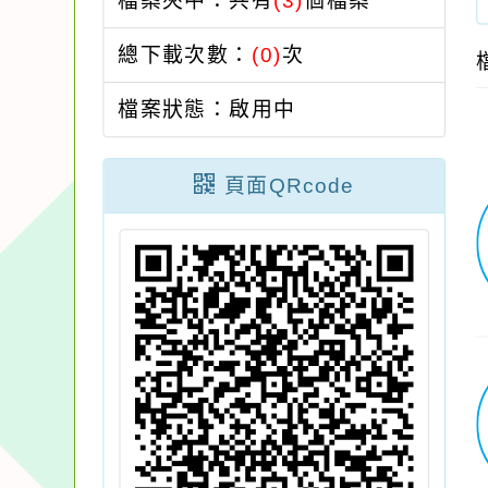
檔案夾中：共有
(3)
個檔案
總下載次數：
(0)
次
檔案狀態：啟用中
頁面QRcode