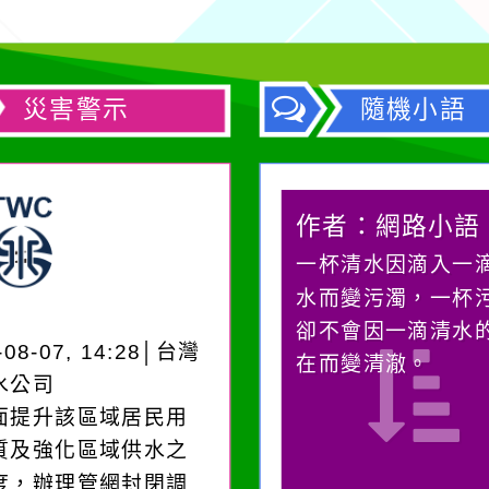
災害警示
隨機小語
作者：網路小語
作者：網路小語
在實現理想的路途中，
一杯清水因滴入一
必須排除一切干擾，特
水而變污濁，一杯
別是要看清那些美麗的
卻不會因一滴清水
-08-07, 14:28│台灣
誘惑。
在而變清澈。
水公司
面提升該區域居民用
質及強化區域供水之
度，辦理管網封閉調