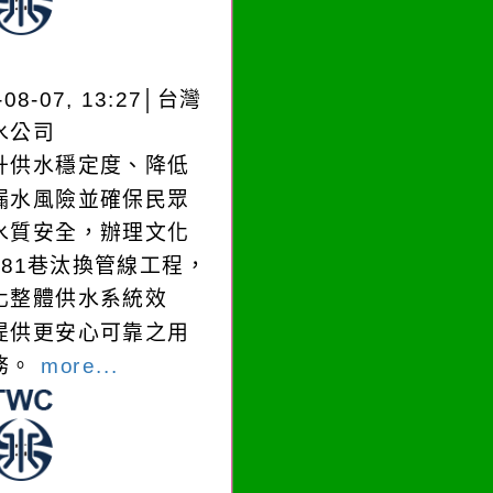
-08-07, 13:27│台灣
水公司
升供水穩定度、降低
漏水風險並確保民眾
水質安全，辦理文化
181巷汰換管線工程，
化整體供水系統效
提供更安心可靠之用
務。
more...