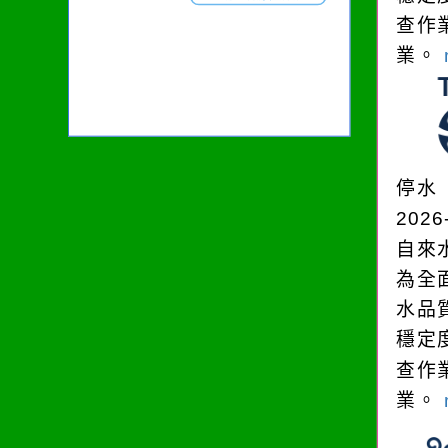
查作
業。
停水
2026
自來
為全
水品
穩定
查作
業。