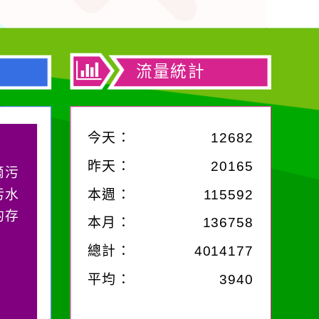
流量統計
今天：
12682
昨天：
20165
滴污
污水
本週：
115592
的存
本月：
136758
總計：
4014177
平均：
3940