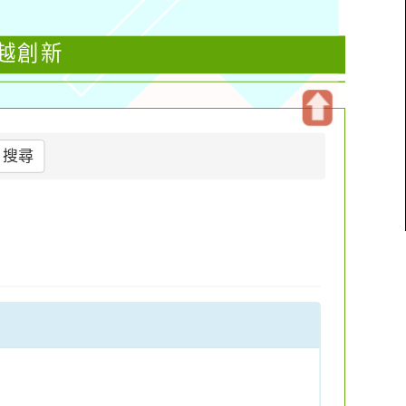
卓越創新
開
搜尋
啟
上
方
區
塊