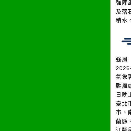
強陣
及落
積水
強風
2026
氣象
颱風
日晚
臺北
市、
蘭縣
江縣