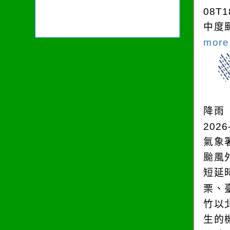
08T1
中度颱
more.
降雨
2026
氣象
颱風
短延
栗、
竹以
生的