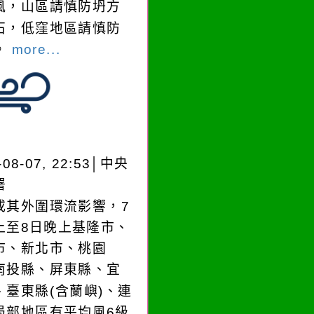
風，山區請慎防坍方
石，低窪地區請慎防
。
more...
-08-07, 22:53│中央
署
或其外圍環流影響，7
上至8日晚上基隆市、
市、新北市、桃園
南投縣、屏東縣、宜
、臺東縣(含蘭嶼)、連
局部地區有平均風6級