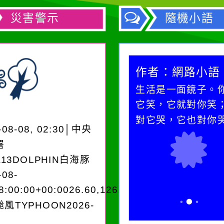
災害警示
隨機小語
作者：網路小語
作者：網路小語
生活是一面鏡子。你對
在實現理想的路途
它笑，它就對你笑；你
必須排除一切干擾
對它哭，它也對你哭。
別是要看清那些美
-08-08, 02:30│中央
誘惑。
署
A13DOLPHIN白海豚
-08-
8:00:00+00:0026.60,126.504050950280
風TYPHOON2026-