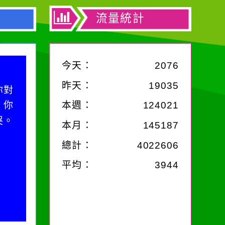
流量統計
今天：
2076
昨天：
19035
中，
，特
本週：
124021
麗的
本月：
145187
總計：
4022606
平均：
3944