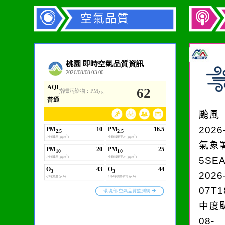
空氣品質
作者：網路小語
一杯清水因滴入一滴污
水而變污濁，一杯污水
颱風
卻不會因一滴清水的存
2026
在而變清澈。
氣象
5SE
2026
07T1
中度颱
08-