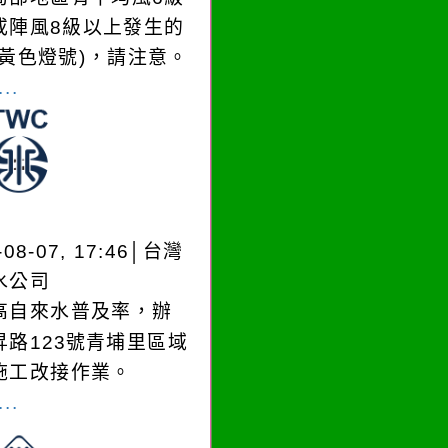
或陣風8級以上發生的
(黃色燈號)，請注意。
..
-08-07, 17:46│台灣
水公司
高自來水普及率，辦
昇路123號青埔里區域
施工改接作業。
..