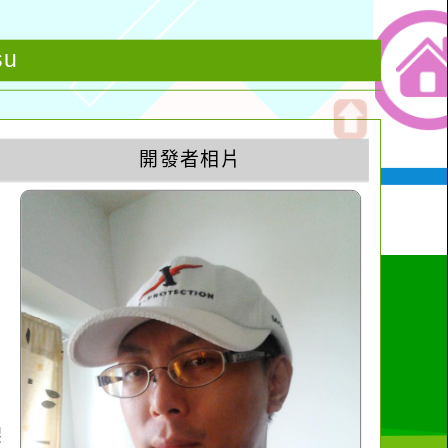
su
開
開發者相片
啟
上
方
區
塊
架