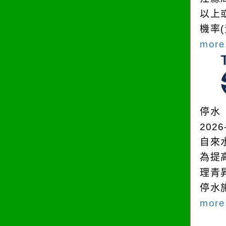
以上
機率
more.
停水
2026
自來
為提
理青
停水
more.