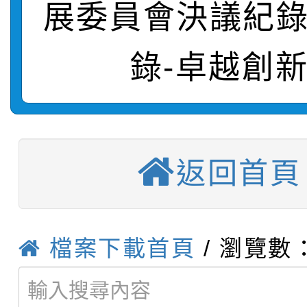
展委員會決議紀錄
轉知：「115學年度全
城市手牽手，綠能透明
轉知：桃園市115年度
劇比賽實施要點」及修
畫影片一案
錄-卓越創
【甄選結果(第11招)】
敬師藝文競賽』實施計
表
【甄選結果(第3招)】公
學年度第1學期第7次代
【甄選結果(第4招)】公
學年度第1學期第9次代
結果(第11招)
返回首頁
【甄選結果(第12招)】
學年度第1學期第9次代
結果(第3招)
轉知：桃園市115學年
學年度第1學期第7次代
結果(第4招)
檔案下載首頁
/ 瀏覽數：
轉知：「桃園市115學
賽及師生本土語及新住
結果(第12招)