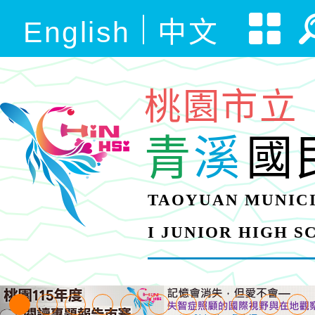
English
中文
桃園市立
青
溪
國
TAOYUAN MUNICI
I JUNIOR HIGH 