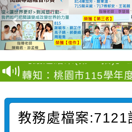
【甄選結果(第4招)】公
【甄選結果(第12招)】
學年度第1學期第9次代
轉知：桃園市115學年
學年度第1學期第7次代
結果(第4招)
轉知：「桃園市115學
賽及師生本土語及新住
結果(第12招)
轉知：「115年金融知
比賽實施要點」
賽實施要點
教務處檔案:712
轉知臺中市政府政風處
動辦法」