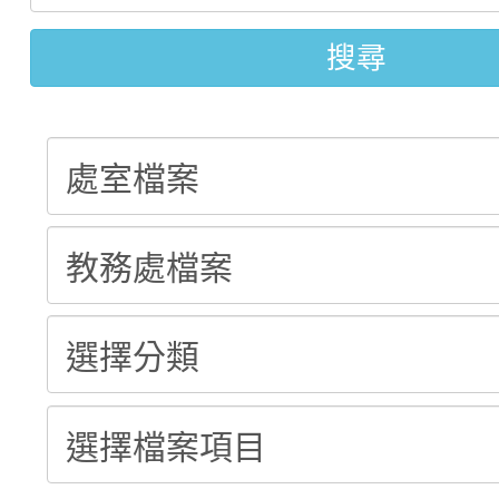
轉知：「115年金融知
比賽實施要點」
賽實施要點
搜尋
轉知臺中市政府政風處
動辦法」
轉知：「115學年度全
城市手牽手，綠能透明
轉知：桃園市115年度
劇比賽實施要點」及修
畫影片一案
【甄選結果(第11招)】
敬師藝文競賽』實施計
表
【甄選結果(第3招)】公
學年度第1學期第7次代
學年度第1學期第9次代
結果(第11招)
結果(第3招)