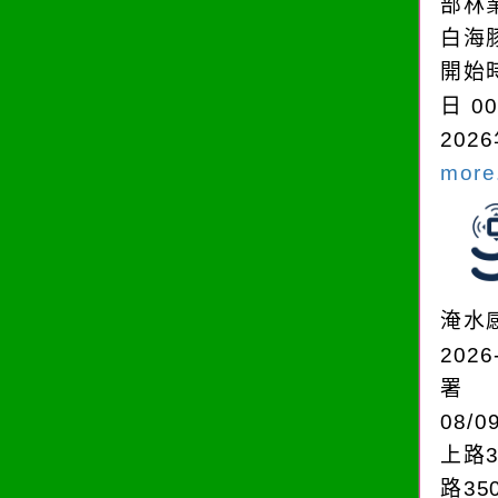
部林
白海
開始時
日 0
2026
more.
淹水
2026
署
08/0
上路3
路35