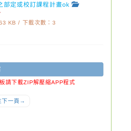
之部定或校訂課程計畫ok
7
3 KB /
下載次數：3
案
板請下載ZIP解壓縮APP程式
往下一頁
→