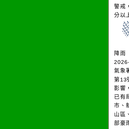
警戒
分以上。
降雨
2026
氣象
第1
影響
已有
市、
山區
部豪