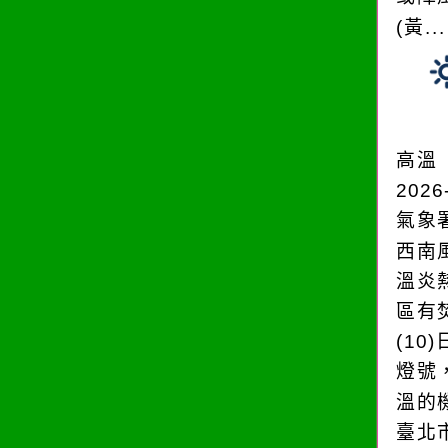
(黃..
高溫
2026
氣象
西南
溫炎
區有
(10
燈號
溫的
臺北