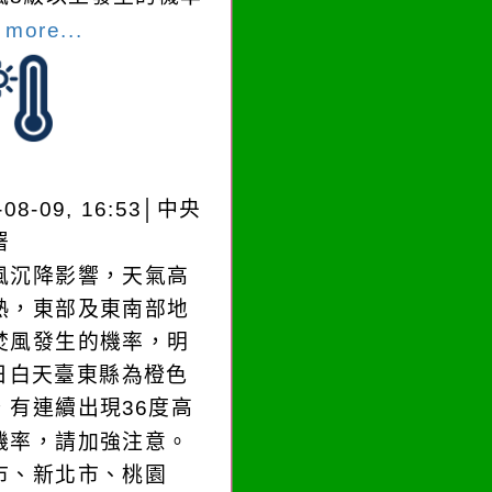
.
more...
-08-09, 16:53│中央
署
風沉降影響，天氣高
熱，東部及東南部地
焚風發生的機率，明
)日白天臺東縣為橙色
，有連續出現36度高
機率，請加強注意。
市、新北市、桃園