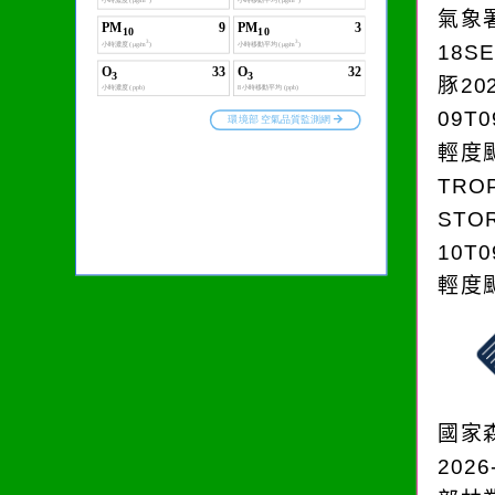
氣象
18S
豚202
09T0
輕度颱
TRO
STOR
10T0
輕度颱
國家
2026