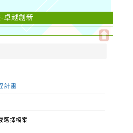
-卓越創新
開
啟
上
方
區
塊
程計畫
載選擇檔案