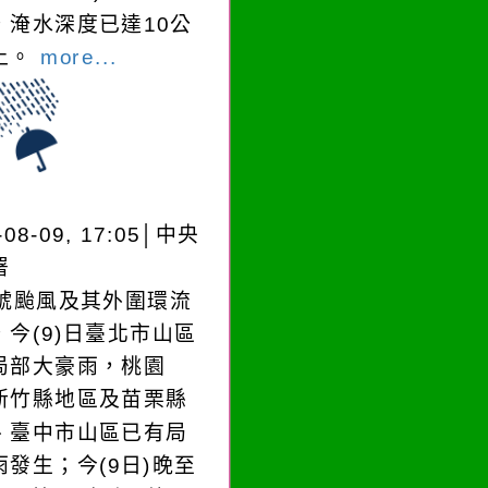
，淹水深度已達10公
​​​
more...
-08-09, 17:05│中央
署
3號颱風及其外圍環流
，今(9)日臺北市山區
局部大豪雨，桃園
新竹縣地區及苗栗縣
、臺中市山區已有局
雨發生；今(9日)晚至