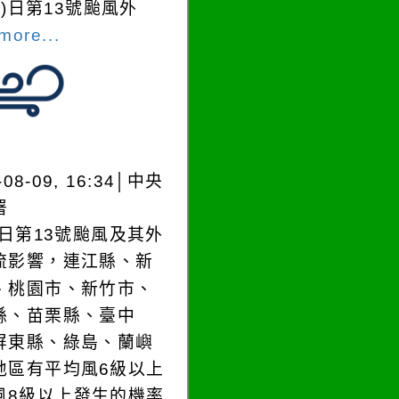
0)日第13號颱風外
more...
-08-09, 16:34│中央
署
)日第13號颱風及其外
流影響，連江縣、新
、桃園市、新竹市、
縣、苗栗縣、臺中
屏東縣、綠島、蘭嶼
地區有平均風6級以上
風8級以上發生的機率