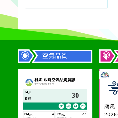
空氣品質
作者：網路小語
在實現理想的路途中，
必須排除一切干擾，特
颱風
別是要看清那些美麗的
2026
誘惑。