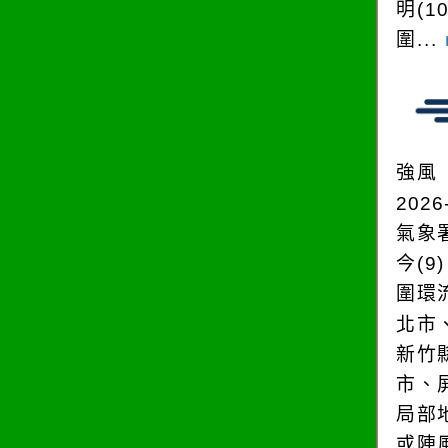
明(1
圍...
強風
2026
氣象
今(9
圍環
北市
新竹
市、
局部
或陣