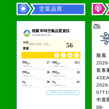
空氣品質
作者：網路小語
生活是一面鏡子。你對
它笑，它就對你笑；你
颱風
對它哭，它也對你哭。
2026
氣象
4SE
2026
07T1
中度颱
08-