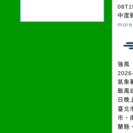
08T1
中度颱
more.
強風
2026
氣象
颱風
日晚
臺北
市、
蘭縣