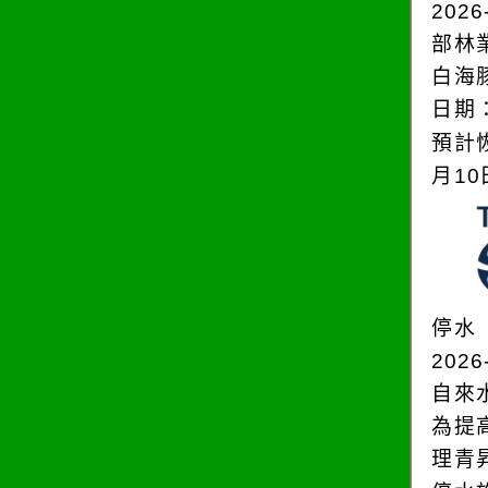
2026
部林
白海
日期：
預計恢
月1
停水
2026
自來
為提
理青