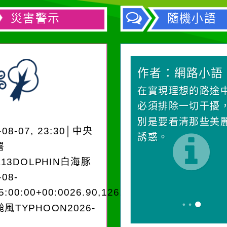
災害警示
隨機小語
作者：網路小語
作者：網路小語
一杯清水因滴入一滴污
在實現理想的路途
水而變污濁，一杯污水
必須排除一切干擾
卻不會因一滴清水的存
別是要看清那些美
-08-07, 23:30│中央
在而變清澈。
誘惑。
署
A13DOLPHIN白海豚
-08-
5:00:00+00:0026.90,126.604050950280
風TYPHOON2026-