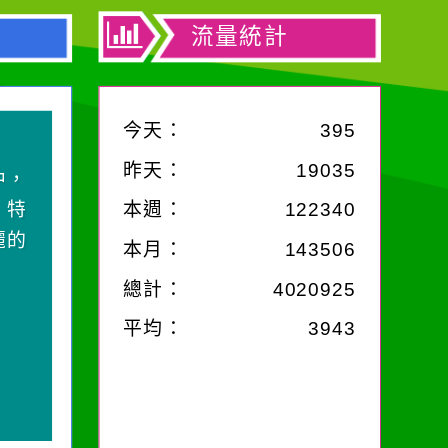
流量統計
今天：
395
昨天：
19035
中，
，特
本週：
122340
麗的
本月：
143506
總計：
4020925
平均：
3943