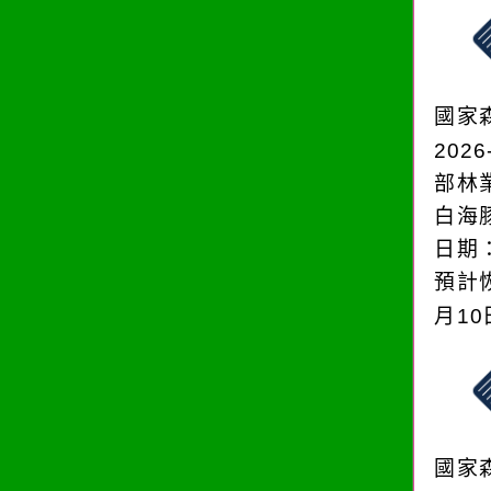
國家
2026
部林
白海
日期：
預計恢
月1
國家