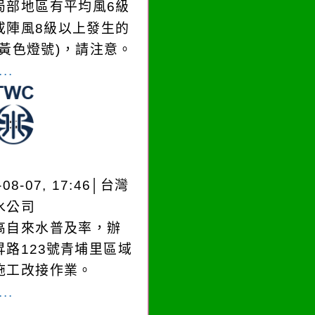
局部地區有平均風6級
或陣風8級以上發生的
(黃色燈號)，請注意。
..
-08-07, 17:46│台灣
水公司
高自來水普及率，辦
昇路123號青埔里區域
施工改接作業。
..