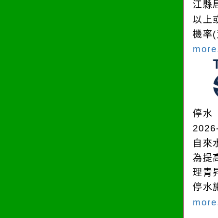
江縣
以上
機率
more.
停水
2026
自來
為提
理青
停水
more.