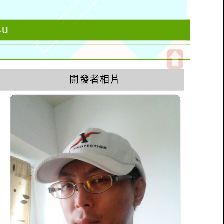
su
開
開發者相片
啟
上
方
區
塊
架