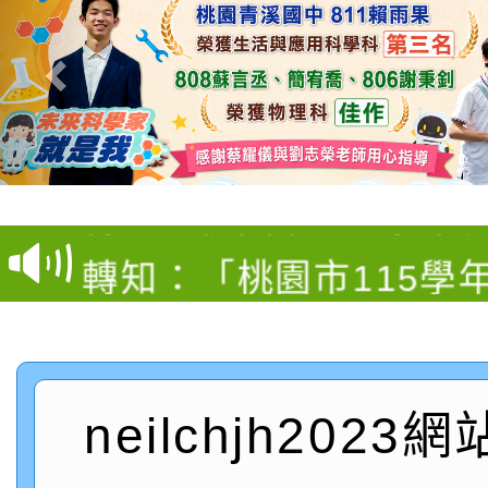
【甄選結果(第4招)】公
【甄選結果(第12招)】
學年度第1學期第9次代
轉知：桃園市115學年
學年度第1學期第7次代
結果(第4招)
轉知：「桃園市115學
賽及師生本土語及新住
結果(第12招)
轉知：「115年金融知
比賽實施要點」
賽實施要點
轉知臺中市政府政風處
動辦法」
neilchjh2023
轉知：「115學年度全
城市手牽手，綠能透明