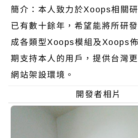
轉知臺中市政府政風處
動辦法」
簡介：本人致力於Xoops相關
轉知：「115學年度全
城市手牽手，綠能透明
已有數十餘年，希望能將所研
轉知：桃園市115年度
劇比賽實施要點」及修
畫影片一案
成各類型Xoops模組及Xoop
【甄選結果(第11招)】
敬師藝文競賽』實施計
表
期支持本人的用戶，提供台灣更
【甄選結果(第3招)】公
學年度第1學期第7次代
網站架設環境。
學年度第1學期第9次代
結果(第11招)
開發者相片
結果(第3招)