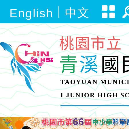
English
中文
桃園市立
青
溪
國
TAOYUAN MUNICI
I JUNIOR HIGH 