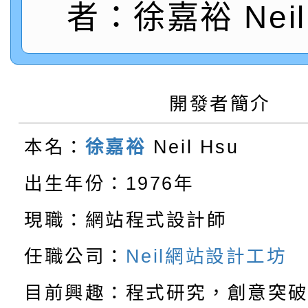
轉知：桃園市115年度
劇比賽實施要點」及修
者：徐嘉裕 Neil 
畫影片一案
【甄選結果(第11招)】
敬師藝文競賽』實施計
表
【甄選結果(第3招)】公
學年度第1學期第7次代
開發者簡介
【甄選結果(第4招)】公
學年度第1學期第9次代
結果(第11招)
本名：
徐嘉裕
Neil Hsu
【甄選結果(第12招)】
學年度第1學期第9次代
結果(第3招)
出生年份：1976年
轉知：桃園市115學年
學年度第1學期第7次代
結果(第4招)
現職：網站程式設計師
轉知：「桃園市115學
賽及師生本土語及新住
結果(第12招)
任職公司：
Neil網站設計工坊
轉知：「115年金融知
比賽實施要點」
賽實施要點
目前興趣：程式研究，創意突