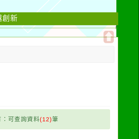
越創新
開
啟
上
方
區
塊
有：可查詢資料
(12)
筆