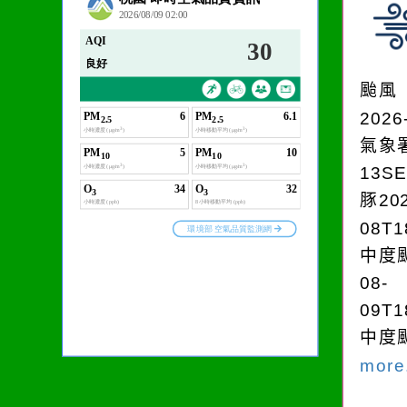
作者：網路小語
一杯清水因滴入一滴污
水而變污濁，一杯污水
颱風
卻不會因一滴清水的存
2026
在而變清澈。
氣象
13S
豚202
08T1
中度颱
08-
09T1
中度颱
more.