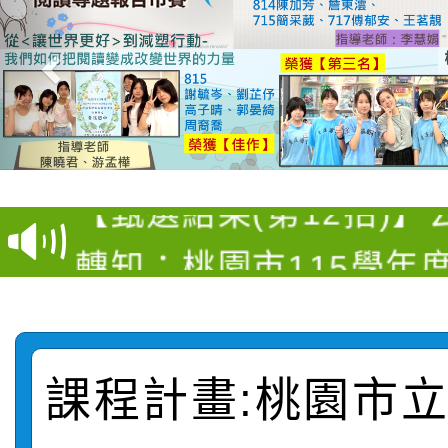
【甄選結果(第4招)】公
【甄選結果(第12招)】
學年度第1學期第9次代
轉知：桃園市115學年
學年度第1學期第7次代
結果(第4招)
轉知：「桃園市115學
賽及師生本土語及新住
結果(第12招)
轉知：「115年金融知
比賽實施要點」
賽實施要點
課程計畫:桃園市
轉知臺中市政府政風處
動辦法」