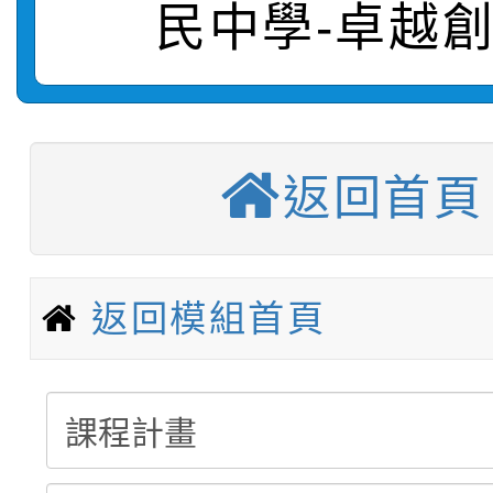
民中學-卓越
轉知：「115學年度全
城市手牽手，綠能透明
轉知：桃園市115年度
劇比賽實施要點」及修
畫影片一案
【甄選結果(第11招)】
敬師藝文競賽』實施計
表
返回首頁
【甄選結果(第3招)】公
學年度第1學期第7次代
【甄選結果(第4招)】公
學年度第1學期第9次代
結果(第11招)
返回模組首頁
【甄選結果(第12招)】
學年度第1學期第9次代
結果(第3招)
轉知：桃園市115學年
學年度第1學期第7次代
結果(第4招)
轉知：「桃園市115學
賽及師生本土語及新住
結果(第12招)