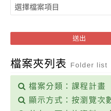
轉知：「115年金融知
比賽實施要點」
賽實施要點
轉知臺中市政府政風處
動辦法」
轉知：「115學年度全
城市手牽手，綠能透明
送出
轉知：桃園市115年度
劇比賽實施要點」及修
畫影片一案
【甄選結果(第11招)】
敬師藝文競賽』實施計
表
檔案夾列表
Folder list
【甄選結果(第3招)】公
學年度第1學期第7次代
檔案分類：課程計畫
學年度第1學期第9次代
結果(第11招)
顯示方式：按瀏覽次
結果(第3招)