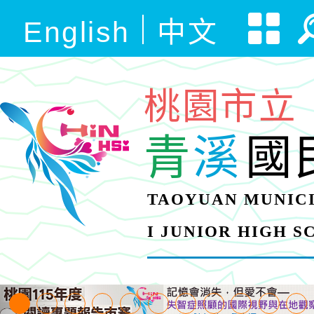
English
中文
桃園市立
青
溪
國
TAOYUAN MUNICI
I JUNIOR HIGH 