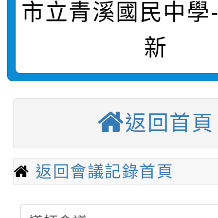
轉知：「115學年度全
城市手牽手，綠能透明
市立青溪國民中學
轉知：桃園市115年度
劇比賽實施要點」及修
畫影片一案
新
【甄選結果(第11招)】
敬師藝文競賽』實施計
表
【甄選結果(第3招)】公
學年度第1學期第7次代
【甄選結果(第4招)】公
學年度第1學期第9次代
結果(第11招)
返回首頁
【甄選結果(第12招)】
學年度第1學期第9次代
結果(第3招)
轉知：桃園市115學年
學年度第1學期第7次代
結果(第4招)
返回會議記錄首頁
轉知：「桃園市115學
賽及師生本土語及新住
結果(第12招)