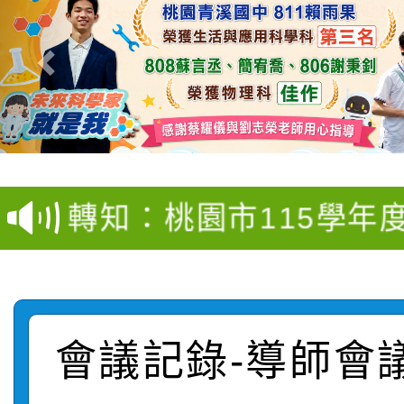
【甄選結果(第4招)】公
【甄選結果(第12招)】
學年度第1學期第9次代
轉知：桃園市115學年
學年度第1學期第7次代
結果(第4招)
轉知：「桃園市115學
賽及師生本土語及新住
結果(第12招)
轉知：「115年金融知
比賽實施要點」
賽實施要點
會議記錄-導師會
轉知臺中市政府政風處
動辦法」