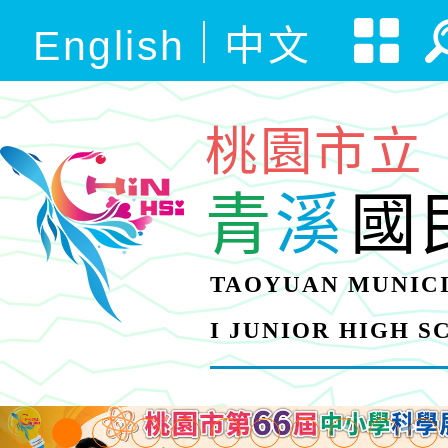
English
中文
桃園市立
青
溪
國
TAOYUAN MUNICI
I JUNIOR HIGH 