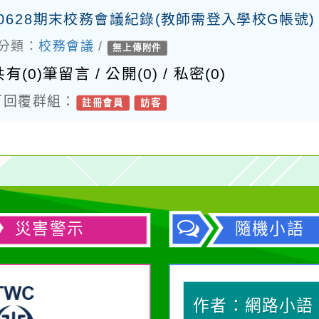
30628期末校務會議紀錄(教師需登入學校G帳號)
分類：
校務會議
/
無上傳附件
有(
0
)筆留言 / 公開(
0
) / 私密(0)
回覆群組：
註冊會員
訪客
災害警示
隨機小語
作者：網路小語
作者：網路小語