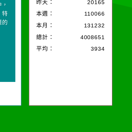
昨天：
20165
中，
，特
本週：
110066
麗的
本月：
131232
總計：
4008651
平均：
3934