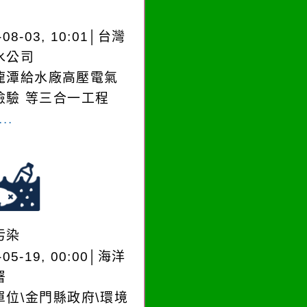
-08-03, 10:01│台灣
水公司
龍潭給水廠高壓電氣
檢驗 等三合一工程
..
污染
-05-19, 00:00│海洋
署
單位\金門縣政府\環境