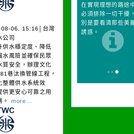
一杯清水因滴入一滴污
在實現理想的路途
水而變污濁，一杯污水
必須排除一切干擾
卻不會因一滴清水的存
別是要看清那些美
-08-06, 15:16│台灣
在而變清澈。
誘惑。
水公司
升供水穩定度、降低
漏水風險並確保民眾
水質安全，辦理文化
181巷汰換管線工程，
化整體供水系統效
提供更安心可靠之用
務。
more...