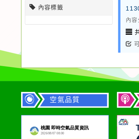
內容標籤
11
內容
共
可
空氣品質
作者：網路小語