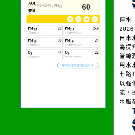
生活是一面鏡子。你對
它笑，它就對你笑；你
停水
對它哭，它也對你哭。
2026
自來
為提
管線
用水
七路
以強
能，
水服