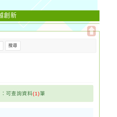
越創新
開
搜尋
啟
上
方
區
塊
：可查詢資料
(1)
筆