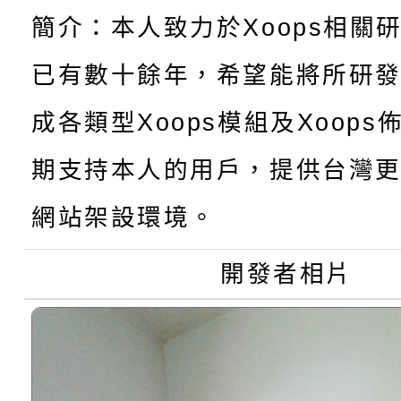
轉知：「115年金融知
比賽實施要點」
賽實施要點
簡介：本人致力於Xoops相關
轉知臺中市政府政風處
動辦法」
已有數十餘年，希望能將所研
轉知：「115學年度全
城市手牽手，綠能透明
成各類型Xoops模組及Xoop
轉知：桃園市115年度
劇比賽實施要點」及修
畫影片一案
期支持本人的用戶，提供台灣更
【甄選結果(第11招)】
敬師藝文競賽』實施計
表
網站架設環境。
【甄選結果(第3招)】公
學年度第1學期第7次代
開發者相片
學年度第1學期第9次代
結果(第11招)
結果(第3招)