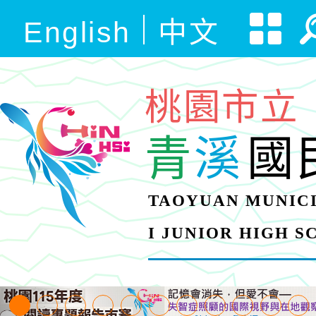
English
中文
桃園市立
青
溪
國
TAOYUAN MUNICI
I JUNIOR HIGH 