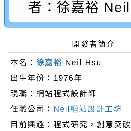
轉知：「115學年度全
城市手牽手，綠能透明
者：徐嘉裕 Neil 
轉知：桃園市115年度
劇比賽實施要點」及修
畫影片一案
【甄選結果(第11招)】
敬師藝文競賽』實施計
表
開發者簡介
【甄選結果(第3招)】公
學年度第1學期第7次代
本名：
徐嘉裕
Neil Hsu
【甄選結果(第4招)】公
學年度第1學期第9次代
結果(第11招)
出生年份：1976年
【甄選結果(第12招)】
學年度第1學期第9次代
結果(第3招)
現職：網站程式設計師
轉知：桃園市115學年
學年度第1學期第7次代
結果(第4招)
任職公司：
Neil網站設計工坊
轉知：「桃園市115學
賽及師生本土語及新住
結果(第12招)
目前興趣：程式研究，創意突