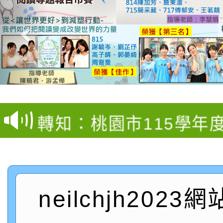
【甄選結果(第4招)】公
【甄選結果(第12招)】
學年度第1學期第9次代
轉知：桃園市115學年
學年度第1學期第7次代
結果(第4招)
轉知：「桃園市115學
賽及師生本土語及新住
結果(第12招)
轉知：「115年金融知
比賽實施要點」
賽實施要點
neilchjh2023
轉知臺中市政府政風處
動辦法」