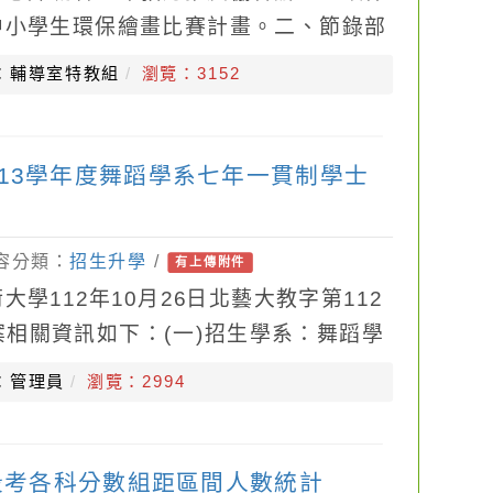
中小學生環保繪畫比賽計畫。二、節錄部
(一)宗旨：團結身心障礙者與中小學
：輔導室特教組
瀏覽：3152
13學年度舞蹈學系七年一貫制學士
內容分類：
招生升學
/
有上傳附件
學112年10月26日北藝大教字第112
旨案相關資訊如下：(一)招生學系：舞蹈學
報考資格：公、私立國民中學或高級中學
：管理員
瀏覽：2994
次段考各科分數組距區間人數統計