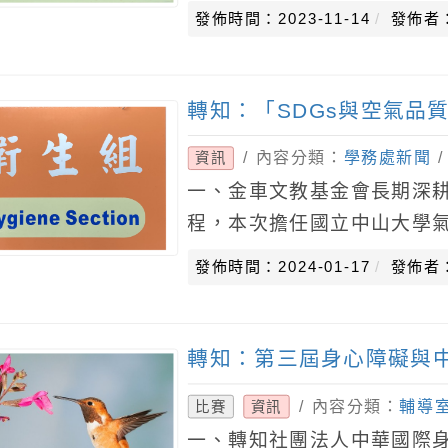
(力)者，同等學歷(力)依
發佈時間：2023-11-14
發佈者
定辦理。
轉知：「SDGs與空氣品
/ 內容分類：
學務處新聞
資訊
一、金車文教基金會長期深
程，本次擔任國立中山大學氣
品質永續桌遊教師研習」協
發佈時間：2024-01-17
發佈者
氣品質教育種子教師，
轉知：第三屆身心障礙與
/ 內容分類：
輔導
比賽
資訊
一、轉知社團法人中華國際