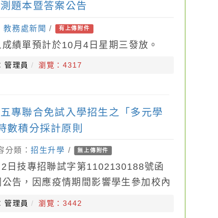
檢測題本暨答案公告
：
教務處新聞
/
有上傳附件
成績單預計於10月4日星期三發放。
：管理員
瀏覽：4317
、五專聯合免試入學招生之「多元學
時數積分採計原則
內容分類：
招生升學
/
無上傳附件
2日技專招聯試字第1102130188號函
網公告，因應疫情期間影響學生參加校內
校外參加志工或社區服務，「多元學習表
：管理員
瀏覽：3442