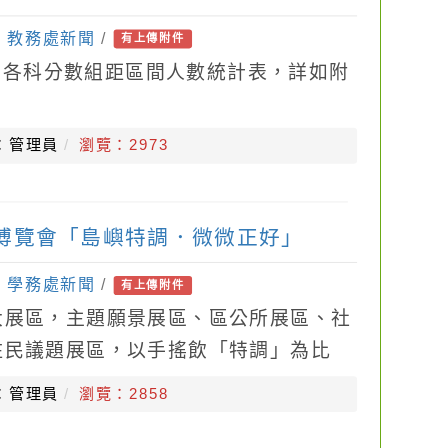
：
教務處新聞
/
有上傳附件
段考各科分數組距區間人數統計表，詳如附
：管理員
瀏覽：2973
造博覽會「島嶼特調．微微正好」
：
學務處新聞
/
有上傳附件
大展區，主題願景展區、區公所展區、社
住民議題展區，以⼿搖飲「特調」為⽐
造是⼀杯複雜的特調滋味，融合了不同的
：管理員
瀏覽：2858