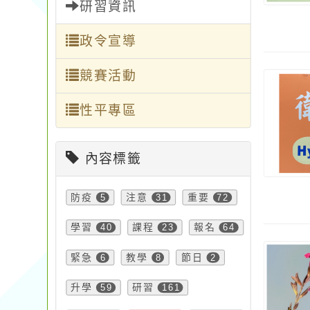
研習資訊
政令宣導
競賽活動
性平專區
內容標籤
防疫
5
注意
31
重要
72
學習
40
課程
23
報名
64
緊急
6
教學
8
節日
2
升學
59
研習
161