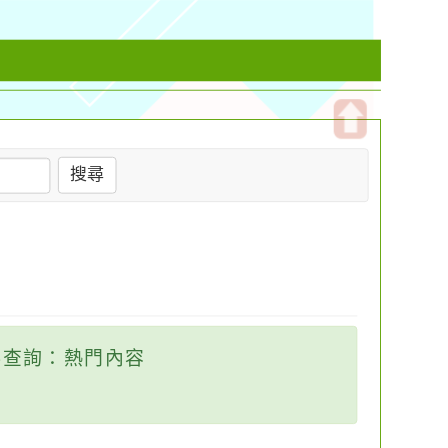
開
搜尋
啟
上
方
區
塊
查詢：熱門內容