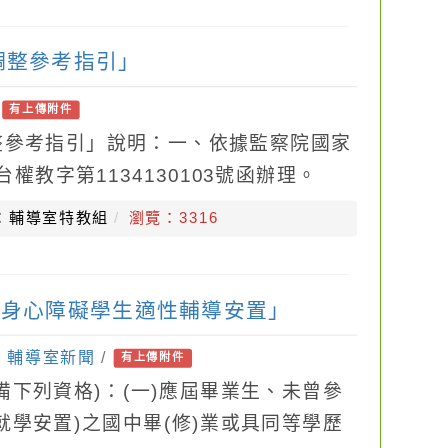
調整參考指引」
/
有上傳附件
整參考指引」說明：一、依據監察院國家
台權教字第1134130103號函辦理。
整適用於工作就業、教育學習、醫療健
：輔導室特教組
瀏覽：3316
市身心障礙學生適性輔導安置」
：
輔導室新聞
/
有上傳附件
備下列資格)：(一)應屆畢業生、未曾參
就學安置)之國中畢(修)業或具同等學歷