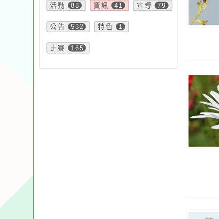
活動
88
資訊
41
宣導
79
公告
532
特色
1
比賽
165