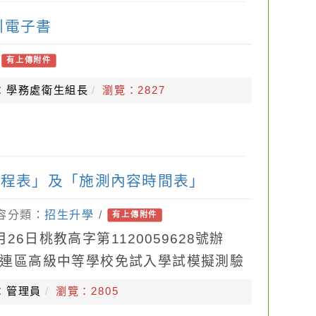
引電子書
/
有上傳附件
：學務處衛生組長
瀏覽：2827
日程表」及「施測內容時間表」
內容分類：
招生升學
/
有上傳附件
26日桃教高字第1120059628號辦
桃連區高級中等學校免試入學試模擬測驗
中及陽明高中承辦。
：管理員
瀏覽：2805