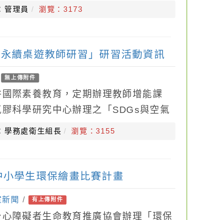
「入學高級中等學校同等學力認定標準」規
：管理員
瀏覽：3173
質永續桌遊教師研習」研習活動資訊
/
無上傳附件
耕國際素養教育，定期辦理教師增能課
膠科學研究中心辦理之「SDGs與空氣
辦單位，旨在培訓國小至大專院校各級空
：學務處衛生組長
瀏覽：3155
中小學生環保繪畫比賽計畫
室新聞
/
有上傳附件
身心障礙者生命教育推廣協會辦理「環保