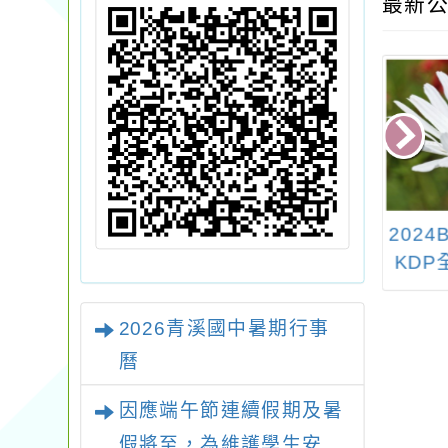
最新公
開始玩進木教育
113國中教育會考命題
2024B
24臺灣木藝教育
研習會
KD
會暨教案工作坊
教學
標竿
2026青溪國中暑期行事
曆
因應端午節連續假期及暑
假將至，為維護學生安