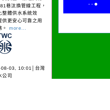
181巷汰換管線工程，
化整體供水系統效
提供更安心可靠之用
務。
more...
-08-03, 10:01│台灣
水公司
龍潭給水廠高壓電氣
檢驗 等三合一工程
..