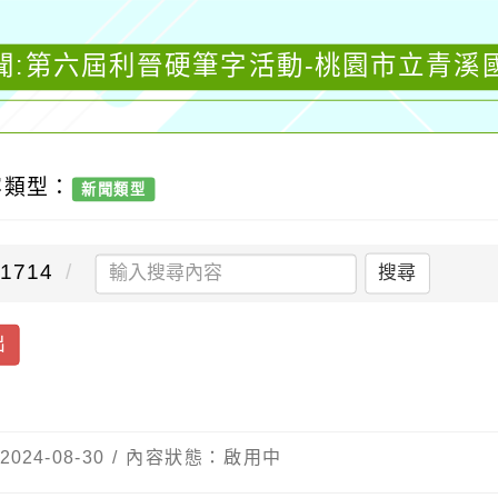
聞:第六屆利晉硬筆字活動-桃園市立青溪
容類型：
新聞類型
1714
搜尋
出
24-08-30 / 內容狀態：啟用中