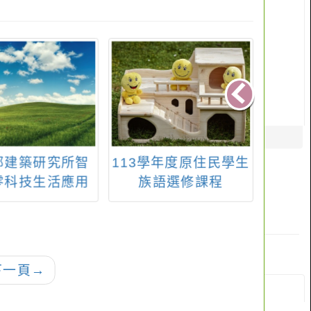
部建築研究所智
113學年度原住民學生
【簡
零科技生活應用
族語選修課程
理運動
師資培訓課程
原住
畫教練
下一頁
→