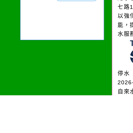
七路
以強
能，
水服
停水
2026
自來
辦理
設備
more.