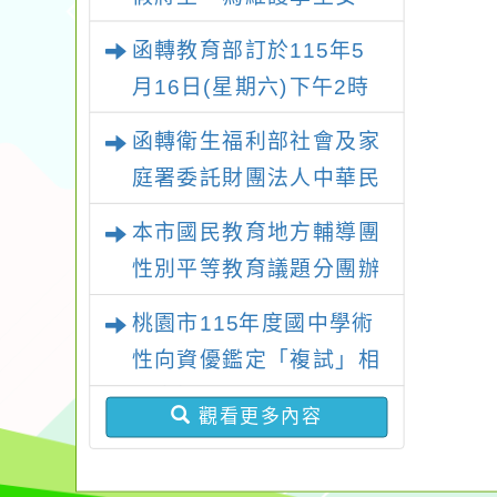
全，請家長務必留意子女
函轉教育部訂於115年5
假日行蹤，避免溺水憾事
月16日(星期六)下午2時
發生
至5時，假國立臺灣科學
函轉衛生福利部社會及家
教育館（臺北市士林區士
庭署委託財團法人中華民
商路189號）1樓大廳辦
國兒童福利聯盟基金會辦
本市國民教育地方輔導團
理「115年度515國際家
理「『共親不對立、孩子
性別平等教育議題分團辦
庭日宣導及系列座談活
更安心』未成年子女遭親
理 「114學年度性別平等
動」
桃園市115年度國中學術
屬擅帶服務-網絡單位-線
教育種子教師融入領域課
性向資優鑑定「複試」相
上課程」一案
綱增能研習工作坊（國中
關資訊
場）」乙案，鼓勵教師參
觀看更多內容
加