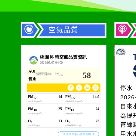
空氣品質
作者：網路小語
一杯清水因滴入一滴污
水而變污濁，一杯污水
停水
卻不會因一滴清水的存
2026
在而變清澈。
自來
為提
管線
用水