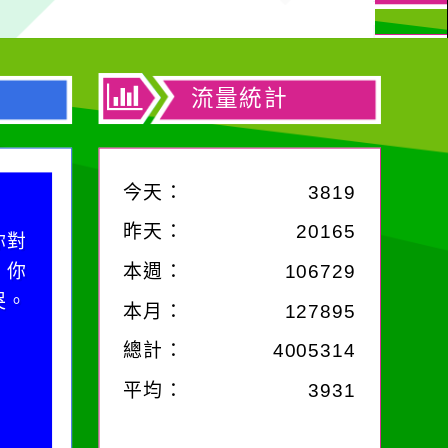
流量統計
今天：
3819
昨天：
20165
你對
；你
本週：
106729
哭。
本月：
127895
總計：
4005314
平均：
3931