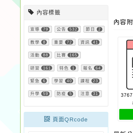
內容標籤
內容
宣導
79
公告
532
節日
2
教學
8
重要
72
資訊
41
活動
88
比賽
165
研習
161
特色
1
報名
64
緊急
6
學習
40
課程
23
升學
59
防疫
5
注意
31
3767
頁面QRcode