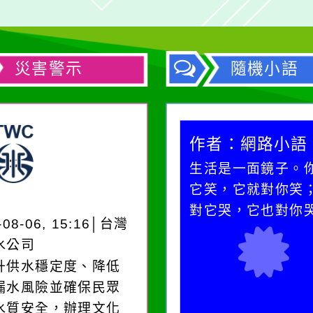
災害警示
隨機小語
作者：網路小語
作者：網路小語
在實現理想的路途中，
生活是一面鏡子。
必須排除一切干擾，特
它笑，它就對你笑
別是要看清那些美麗的
對它哭，它也對你
-08-06, 15:16│台灣
誘惑。
水公司
升供水穩定度、降低
漏水風險並確保民眾
水質安全，辦理文化