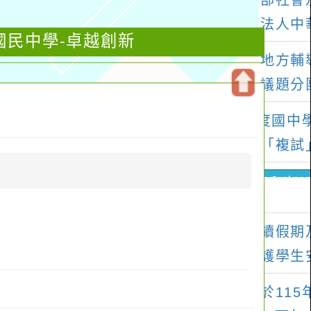
國民中學-卓越創新
開
啟
上
方
區
塊