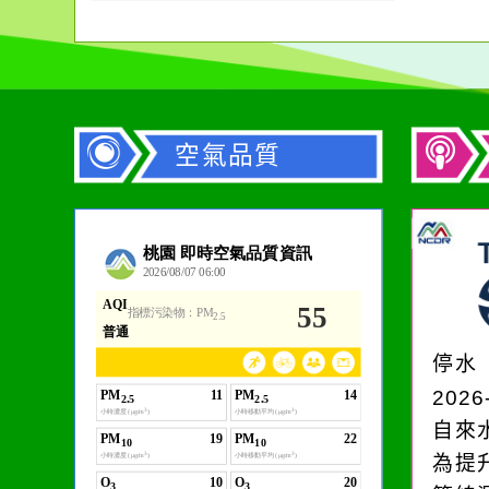
加
空氣品質
停水
2026
自來
為提