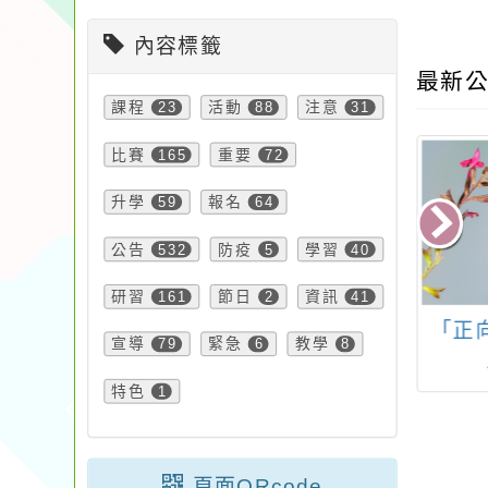
內容標籤
最新公
課程
23
活動
88
注意
31
比賽
165
重要
72
升學
59
報名
64
公告
532
防疫
5
學習
40
研習
161
節日
2
資訊
41
estEducation-
IVY CUP長春藤大學
「正
宣導
79
緊急
6
教學
8
P全國學校經營與
聯盟國際口語大賽
創新國際認證獎
特色
1
/特優方案分享會
暨研習活動
頁面QRcode