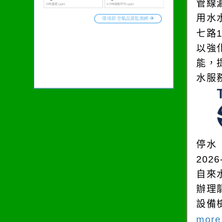
管線
用水
七路
以強
能，
水服
停水
2026
自來
辦理
設備
more.