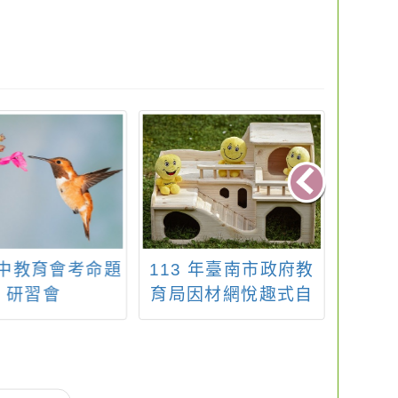
國中教育會考命題
113 年臺南市政府教
訊息
研習會
育局因材網悅趣式自
殊教
學平臺－「因雄崛
為問
起」
114
話諮