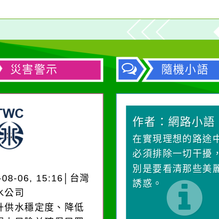
災害警示
隨機小語
作者：網路小語
作者：網路小語
生活是一面鏡子。你對
在實現理想的路途
它笑，它就對你笑；你
必須排除一切干擾
對它哭，它也對你哭。
別是要看清那些美
-08-06, 15:16│台灣
誘惑。
水公司
升供水穩定度、降低