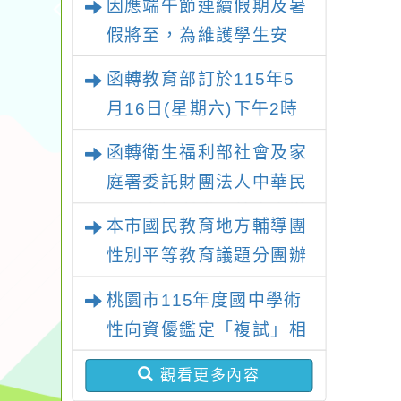
因應端午節連續假期及暑
假將至，為維護學生安
全，請家長務必留意子女
函轉教育部訂於115年5
假日行蹤，避免溺水憾事
月16日(星期六)下午2時
發生
至5時，假國立臺灣科學
函轉衛生福利部社會及家
教育館（臺北市士林區士
庭署委託財團法人中華民
商路189號）1樓大廳辦
國兒童福利聯盟基金會辦
本市國民教育地方輔導團
理「115年度515國際家
理「『共親不對立、孩子
性別平等教育議題分團辦
庭日宣導及系列座談活
更安心』未成年子女遭親
理 「114學年度性別平等
動」
桃園市115年度國中學術
屬擅帶服務-網絡單位-線
教育種子教師融入領域課
性向資優鑑定「複試」相
上課程」一案
綱增能研習工作坊（國中
關資訊
場）」乙案，鼓勵教師參
觀看更多內容