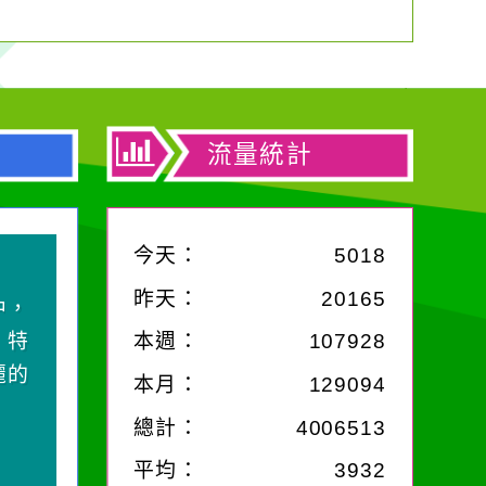
流量統計
今天：
5018
作者：網路小語
昨天：
20165
中，
一杯清水因滴入一滴污
，特
水而變污濁，一杯污水
本週：
107928
麗的
卻不會因一滴清水的存
本月：
129094
在而變清澈。
總計：
4006513
平均：
3932