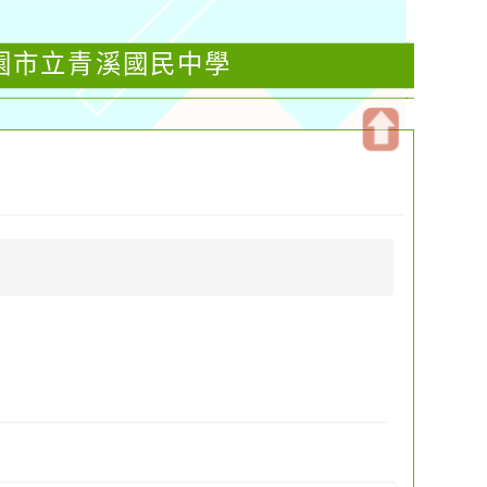
桃園市立青溪國民中學
開
啟
上
方
區
塊