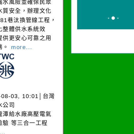
漏水風險並確保民眾
水質安全，辦理文化
181巷汰換管線工程，
化整體供水系統效
提供更安心可靠之用
務。
more...
-08-03, 10:01│台灣
水公司
龍潭給水廠高壓電氣
檢驗 等三合一工程
..