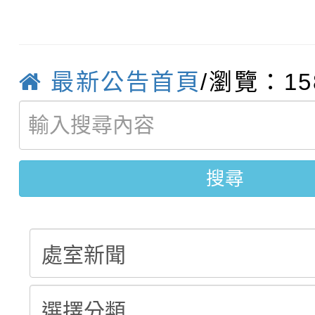
比賽實施要點」
賽實施要點
轉知臺中市政府政風處
動辦法」
轉知：「115學年度全
城市手牽手，綠能透明
最新公告首頁
/瀏覽：15
轉知：桃園市115年度
劇比賽實施要點」及修
畫影片一案
【甄選結果(第11招)】
敬師藝文競賽』實施計
表
搜尋
【甄選結果(第3招)】公
學年度第1學期第7次代
學年度第1學期第9次代
結果(第11招)
結果(第3招)