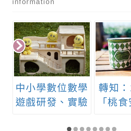
information
學
轉知：114年度
國立臺
驗
「桃食安心舞動
理「第
高
健康嘉年華-街
自然
遊
舞競賽」
班