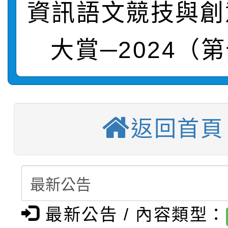
轉知：「115學年度全
城市手牽手，綠能透明
資訊語文競技與創
轉知：桃園市115年度
劇比賽實施要點」及修
畫影片一案
大賞─2024（
【甄選結果(第11招)】
敬師藝文競賽』實施計
表
【甄選結果(第3招)】公
學年度第1學期第7次代
【甄選結果(第4招)】公
學年度第1學期第9次代
結果(第11招)
返回首頁
【甄選結果(第12招)】
學年度第1學期第9次代
結果(第3招)
轉知：桃園市115學年
學年度第1學期第7次代
結果(第4招)
轉知：「桃園市115學
賽及師生本土語及新住
結果(第12招)
最新公告 / 內容類型：
轉知：「115年金融知