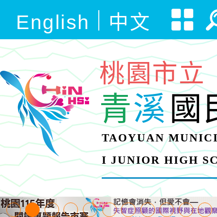
English
中文
桃園市立
青
溪
國
TAOYUAN MUNICI
I JUNIOR HIGH 