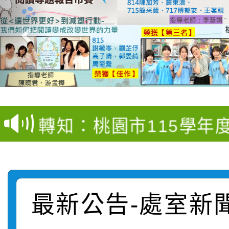
【甄選結果(第4招)】公
【甄選結果(第12招)】
學年度第1學期第9次代
轉知：桃園市115學年
學年度第1學期第7次代
結果(第4招)
轉知：「桃園市115學
賽及師生本土語及新住
結果(第12招)
轉知：「115年金融知
比賽實施要點」
賽實施要點
最新公告-處室新
轉知臺中市政府政風處
動辦法」