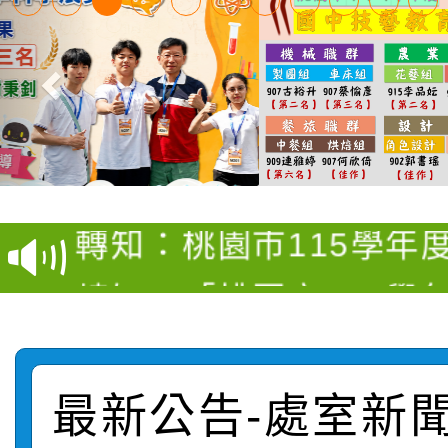
【甄選結果(第4招)】公
【甄選結果(第12招)】
學年度第1學期第9次代
轉知：桃園市115學年
學年度第1學期第7次代
結果(第4招)
轉知：「桃園市115學
賽及師生本土語及新住
結果(第12招)
轉知：「115年金融知
比賽實施要點」
賽實施要點
轉知臺中市政府政風處
動辦法」
最新公告-處室新聞: