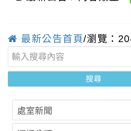
轉知臺中市政府政風處
動辦法」
轉知：「115學年度全
城市手牽手，綠能透明
最新公告首頁
/瀏覽：20
轉知：桃園市115年度
劇比賽實施要點」及修
畫影片一案
【甄選結果(第11招)】
敬師藝文競賽』實施計
表
【甄選結果(第3招)】公
學年度第1學期第7次代
搜尋
學年度第1學期第9次代
結果(第11招)
結果(第3招)