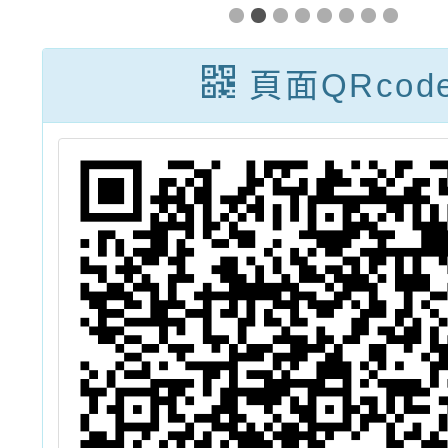
教
民國兒童福利聯
內容相
種
盟基金會辦理
發交
頁面QRcod
畫
「『共親不對
（桃
立、孩子更安
心』未成年子女
遭親屬擅帶服
務-網絡單位-線
上課程」一案