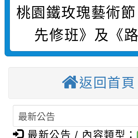
轉知：「115學年度全
城市手牽手，綠能透明
桃園鐵玫瑰藝術節
轉知：桃園市115年度
劇比賽實施要點」及修
畫影片一案
先修班》及《路
【甄選結果(第11招)】
敬師藝文競賽』實施計
表
【甄選結果(第3招)】公
學年度第1學期第7次代
【甄選結果(第4招)】公
學年度第1學期第9次代
結果(第11招)
返回首頁
【甄選結果(第12招)】
學年度第1學期第9次代
結果(第3招)
轉知：桃園市115學年
學年度第1學期第7次代
結果(第4招)
轉知：「桃園市115學
賽及師生本土語及新住
結果(第12招)
最新公告 / 內容類型：
轉知：「115年金融知
比賽實施要點」
賽實施要點