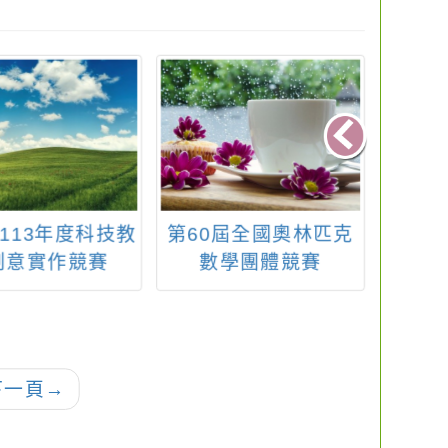
113年度科技教
第60屆全國奧林匹克
桃園
創意實作競賽
數學團體競賽
學11
第3次(
師甄
下一頁
→