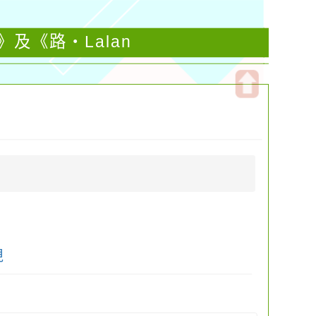
及《路・Lalan
開
啟
上
方
區
塊
現