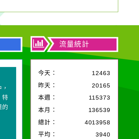
流量統計
今天：
12463
昨天：
20165
中，
，特
本週：
115373
麗的
本月：
136539
總計：
4013958
平均：
3940