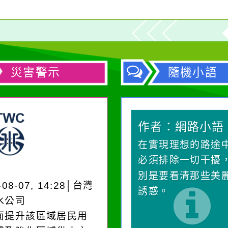
災害警示
隨機小語
作者：網路小語
作者：網路小語
生活是一面鏡子。你對
在實現理想的路途
它笑，它就對你笑；你
必須排除一切干擾
對它哭，它也對你哭。
別是要看清那些美
-08-07, 14:28│台灣
誘惑。
水公司
面提升該區域居民用