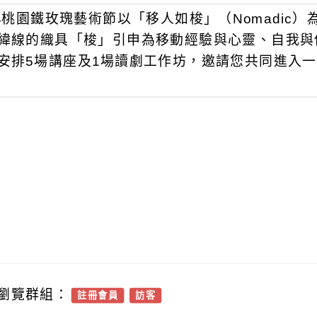
24桃園鐵玫瑰藝術節以「移人如梭」（Nomadi
緯線的織具「梭」引申為移動經驗與心靈、自我與
安排5場講座及1場讀劇工作坊，邀請您共同進入
瀏覽群組：
註冊會員
訪客