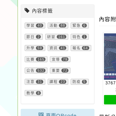
內容標籤
內容
學習
40
活動
88
緊急
6
節日
2
研習
161
特色
1
升學
59
資訊
41
報名
64
比賽
165
宣導
79
公告
532
重要
72
注意
31
課程
23
防疫
5
3767
教學
8
頁面QRcode