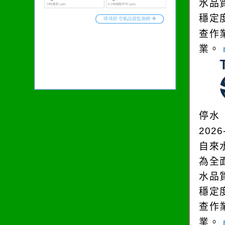
水品
穩定
查作
業。
停水
2026
自來
為全
水品
穩定
查作
業。