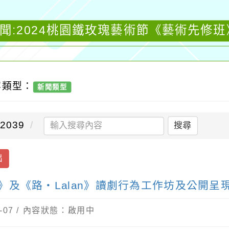
聞:2024桃園鐵玫瑰藝術節《藝術先修班》
容類型：
新聞類型
2039
搜尋
出
》及《路・Lalan》讀劇行為工作坊及公開呈
-07 / 內容狀態：啟用中