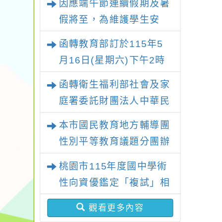
因應端午節連續假期及暑
假將至，為維護學生安
全，請家長務必留意子女
函轉教育部訂於115年5
假日行蹤，避免溺水憾事
月16日(星期六)下午2時
發生
至5時，假國立臺灣科學
函轉衛生福利部社會及家
教育館（臺北市士林區士
庭署委託財團法人中華民
商路189號）1樓大廳辦
國兒童福利聯盟基金會辦
本市國民教育地方輔導團
理「115年度515國際家
理「『共親不對立、孩子
性別平等教育議題分團辦
庭日宣導及系列座談活
更安心』未成年子女遭親
理 「114學年度性別平等
動」
桃園市115年度國中學術
屬擅帶服務-網絡單位-線
教育種子教師融入領域課
性向資優鑑定「複試」相
上課程」一案
綱增能研習工作坊（國中
關資訊
場）」乙案，鼓勵教師參
觀看更多內容