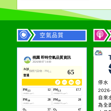
加
空氣品質
作者：網路小語
一杯清水因滴入一滴污
水而變污濁，一杯污水
停水
卻不會因一滴清水的存
2026
在而變清澈。
自來
為全