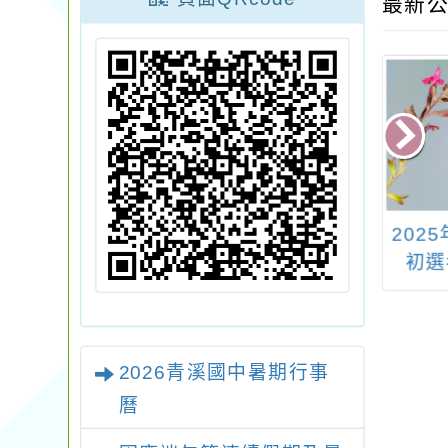
最新公
市立青溪國民中
「課推策略創意發
202
3學年度第1學期
想」企劃書徵稿
初選
(1-10招)代理教
選第七次招考無
人報名
2026青溪國中暑期行事
曆