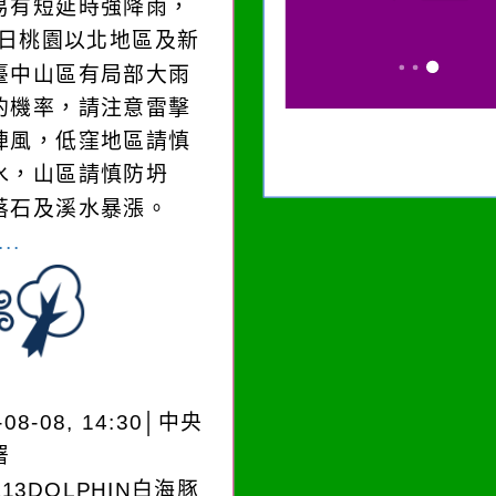
易有短延時強降雨，
8)日桃園以北地區及新
臺中山區有局部大雨
的機率，請注意雷擊
陣風，低窪地區請慎
水，山區請慎防坍
落石及溪水暴漲。
..
-08-08, 14:30│中央
署
A13DOLPHIN白海豚