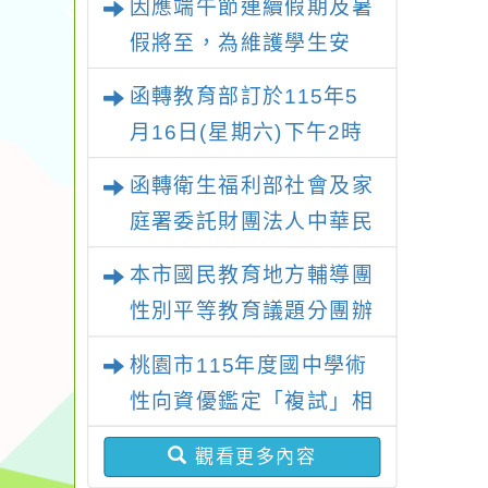
因應端午節連續假期及暑
專業發展及種子
體驗
假將至，為維護學生安
師培訓計畫
趣、
全，請家長務必留意子女
師資
函轉教育部訂於115年5
假日行蹤，避免溺水憾事
月16日(星期六)下午2時
發生
至5時，假國立臺灣科學
函轉衛生福利部社會及家
教育館（臺北市士林區士
庭署委託財團法人中華民
商路189號）1樓大廳辦
國兒童福利聯盟基金會辦
本市國民教育地方輔導團
理「115年度515國際家
理「『共親不對立、孩子
性別平等教育議題分團辦
庭日宣導及系列座談活
更安心』未成年子女遭親
理 「114學年度性別平等
動」
桃園市115年度國中學術
屬擅帶服務-網絡單位-線
教育種子教師融入領域課
性向資優鑑定「複試」相
上課程」一案
綱增能研習工作坊（國中
關資訊
場）」乙案，鼓勵教師參
觀看更多內容