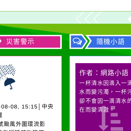
災害警示
隨機小語
作者：網路小語
作者：網路小語
在實現理想的路途中，
一杯清水因滴入一
必須排除一切干擾，特
水而變污濁，一杯
別是要看清那些美麗的
卻不會因一滴清水
-08-08, 15:15│中央
誘惑。
在而變清澈。
署
3號颱風外圍環流影