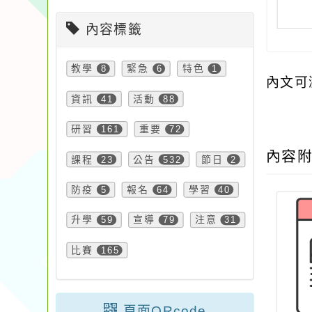
內容標籤
教學
8
緊急
6
特色
1
內文可
資訊
41
活動
88
研習
161
重要
72
內容
課程
23
公告
532
節日
2
防疫
5
報名
64
學習
40
升學
59
宣導
79
注意
31
比賽
165
頁面QRcode