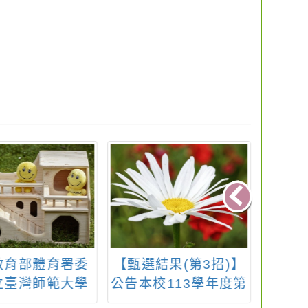
教育部體育署委
【甄選結果(第3招)】
112
立臺灣師範大學
公告本校113學年度第
化
「北區適應體育
3次代理教師甄選結果