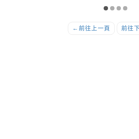
參與、挑戰樂
共學
跨域創新計畫」
訊
增能研習活動一
←
前往上一頁
前往
案