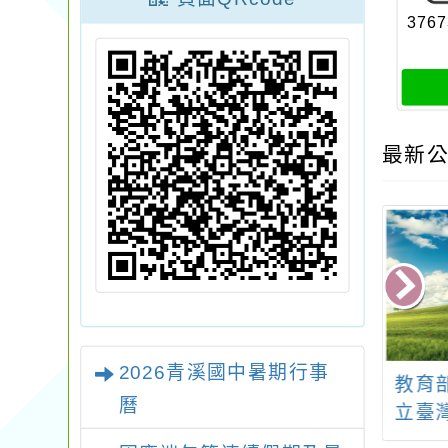
3767
最新公
2026青溪國中暑期行事
化素養導向教學
從林開始玩進木教育
教育
曆
的設計與試題示
─2024臺灣木藝教育
立臺
社會與數學領域
交流會暨教案工作坊
113