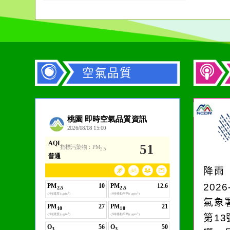
加
空氣品質
作者：網路小語
生活是一面鏡子。你對
它笑，它就對你笑；你
降雨
對它哭，它也對你哭。
2026
氣象
第1