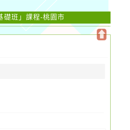
基礎班」課程-桃園市
開
啟
上
方
區
塊