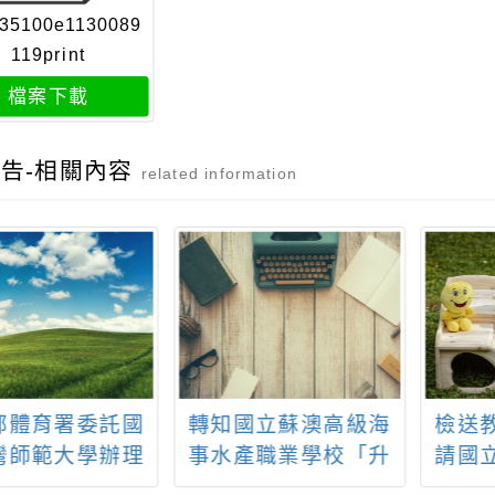
35100e1130089
119print
檔案下載
告-相關內容
related information
部體育署委託國
轉知國立蘇澳高級海
檢送
灣師範大學辦理
事水產職業學校「升
請國
年度「戶外探索:
學暨職涯多元活動」
辦理