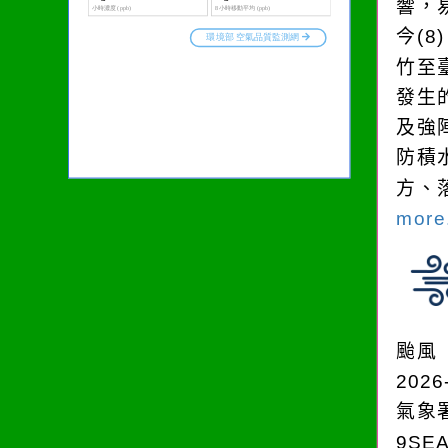
響，
今(
竹至
發生
及強
防積
方、
more.
颱風
2026
氣象
9SE