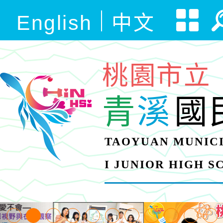
English
中文
桃園市立
青
溪
國
TAOYUAN MUNICI
I JUNIOR HIGH 