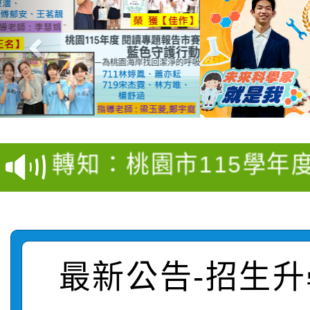
【甄選結果(第4招)】公
【甄選結果(第12招)】
學年度第1學期第9次代
轉知：桃園市115學年
學年度第1學期第7次代
結果(第4招)
轉知：「桃園市115學
賽及師生本土語及新住
結果(第12招)
轉知：「115年金融知
比賽實施要點」
賽實施要點
轉知臺中市政府政風處
動辦法」
最新公告-招生升
轉知：「115學年度全
城市手牽手，綠能透明