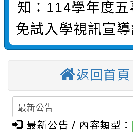
知：114學年度
轉知：桃園市115年度
劇比賽實施要點」及修
畫影片一案
免試入學視訊宣導
【甄選結果(第11招)】
敬師藝文競賽』實施計
表
【甄選結果(第3招)】公
學年度第1學期第7次代
【甄選結果(第4招)】公
學年度第1學期第9次代
結果(第11招)
返回首頁
【甄選結果(第12招)】
學年度第1學期第9次代
結果(第3招)
轉知：桃園市115學年
學年度第1學期第7次代
結果(第4招)
轉知：「桃園市115學
賽及師生本土語及新住
結果(第12招)
最新公告 / 內容類型：
轉知：「115年金融知
比賽實施要點」
賽實施要點