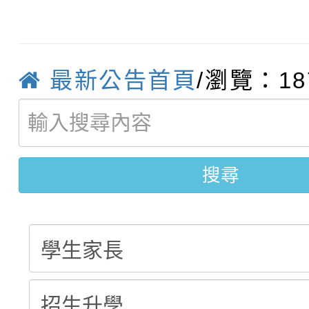
轉知臺中市政府政風處
動辦法」
轉知：「115學年度全
城市手牽手，綠能透明
最新公告首頁
/瀏覽：18
轉知：桃園市115年度
劇比賽實施要點」及修
畫影片一案
【甄選結果(第11招)】
敬師藝文競賽』實施計
表
搜尋
【甄選結果(第3招)】公
學年度第1學期第7次代
學年度第1學期第9次代
結果(第11招)
結果(第3招)