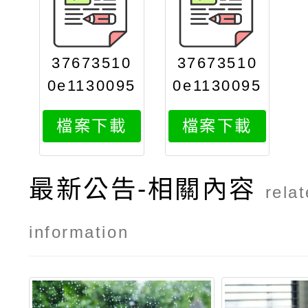
37673510
37673510
0e1130095
0e1130095
218attach
218print
檔案下載
檔案下載
1
最新公告-相關內容
rela
information