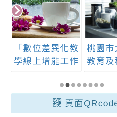
年
「數位差異化教
桃園市
數
學線上增能工作
教育及
實
坊」
114
師
頁面QRcod