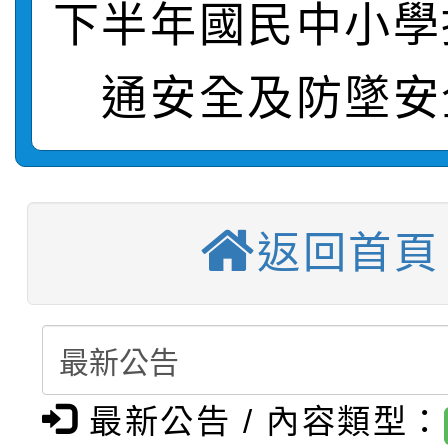
轉知：桃園市115年度
劇比賽實施要點」及修
畫影片一案
下半年國民中小學
【甄選結果(第11招)】
敬師藝文競賽』實施計
表
通安全及防墜安
【甄選結果(第3招)】公
學年度第1學期第7次代
【甄選結果(第4招)】公
學年度第1學期第9次代
結果(第11招)
【甄選結果(第12招)】
學年度第1學期第9次代
結果(第3招)
返回首頁
轉知：桃園市115學年
學年度第1學期第7次代
結果(第4招)
轉知：「桃園市115學
賽及師生本土語及新住
結果(第12招)
轉知：「115年金融知
比賽實施要點」
賽實施要點
最新公告 / 內容類型：
轉知臺中市政府政風處
動辦法」