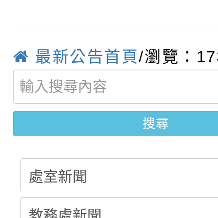
轉知：「115學年度全
城市手牽手，綠能透明
轉知：桃園市115年度
劇比賽實施要點」及修
畫影片一案
最新公告首頁
/瀏覽：17
【甄選結果(第11招)】
敬師藝文競賽』實施計
表
【甄選結果(第3招)】公
學年度第1學期第7次代
搜尋
學年度第1學期第9次代
結果(第11招)
結果(第3招)