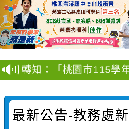
【甄選結果(第4招)】公
【甄選結果(第12招)】
學年度第1學期第9次代
轉知：桃園市115學年
學年度第1學期第7次代
結果(第4招)
轉知：「桃園市115學
賽及師生本土語及新住
結果(第12招)
轉知：「115年金融知
比賽實施要點」
賽實施要點
轉知臺中市政府政風處
動辦法」
最新公告-教務處新聞
轉知：「115學年度全
城市手牽手，綠能透明