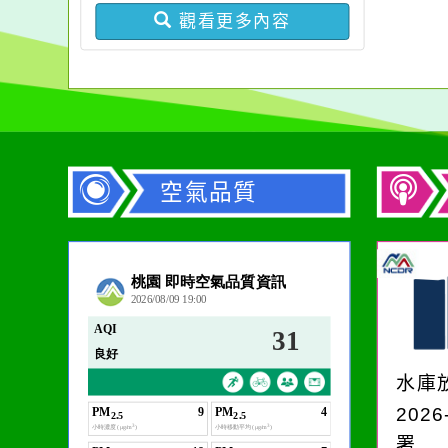
觀看更多內容
空氣品質
作者：網路小語
在實現理想的路途中，
必須排除一切干擾，特
水庫
別是要看清那些美麗的
2026
誘惑。
署