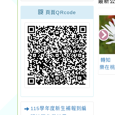
最新公
頁面QRcode
部國民及學前教
114學年度第一學期
轉知
委託國立臺南大
『教育桌遊及數位遊
樂在桃
113學年度國民
戲發展社群』辦理教
市書
中央輔導團語文
師增能研習系列工作
成
本土語文分團
坊
南語認證增能推
廣課程
115學年度新生補報到編