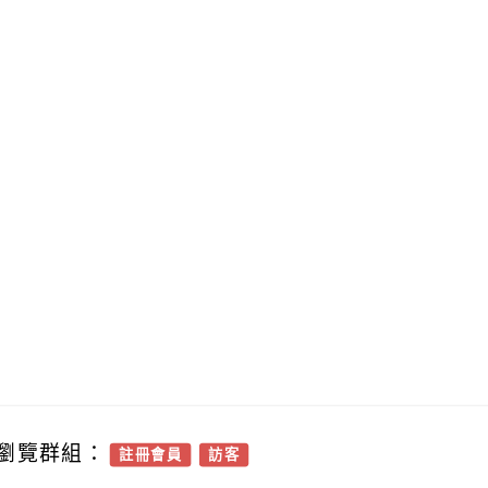
瀏覽群組：
註冊會員
訪客