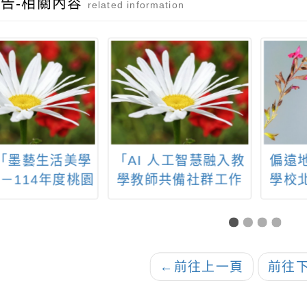
告-相關內容
related information
 「墨藝生活美學
「AI 人工智慧融入教
偏遠
－114年度桃園
學教師共備社群工作
學校
法教學師資專業
坊」及「AI 半導體師
教師
長課程計畫」
資培育研習」
HiT
←
前往上一頁
前往