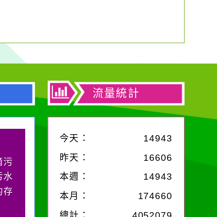
流量統計
今天：
14943
昨天：
16606
滴污
污水
本週：
14943
的存
本月：
174660
總計：
4052079