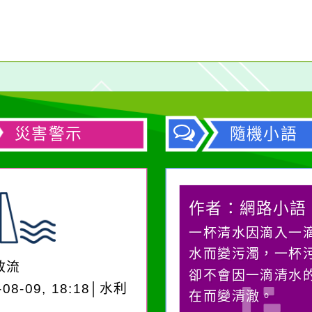
災害警示
隨機小語
作者：網路小語
作者：網路小語
生活是一面鏡子。你對
一杯清水因滴入一
它笑，它就對你笑；你
水而變污濁，一杯
放流
對它哭，它也對你哭。
卻不會因一滴清水
-08-09, 18:18│水利
在而變清澈。