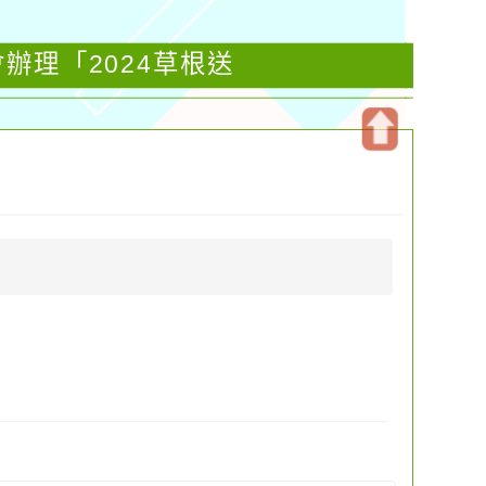
辦理「2024草根送
開
啟
上
方
區
塊