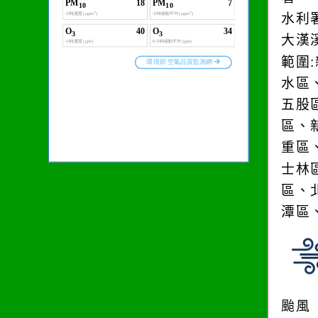
水利
大漢
範圍
水區
五股
區、
重區
士林
區、
潭區
颱風