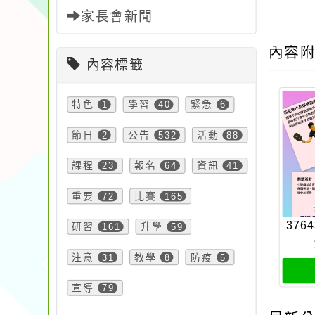
家長會新聞
內容
內容標籤
特色
1
學習
40
緊急
6
節日
2
公告
532
活動
88
課程
23
報名
64
資訊
41
重要
72
比賽
165
3764
研習
161
升學
59
注意
31
教學
8
防疫
5
宣導
79