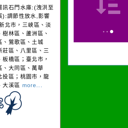
署訊石門水庫:(洩洪至
溪):調節性放水,影響
:新北市，三峽區、淡
、樹林區、蘆洲區、
區、鶯歌區、土城
新莊區、八里區、三
、板橋區；臺北市，
區、大同區、萬華
北投區；桃園市，龍
、大溪區
more...