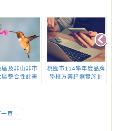
地區及非山非市
桃園市114學年度品牌
B4表
北區整合性計畫
學校方案評選實施計
數
培力增能研習：
畫
each5教學與相關
應用
下一頁
→