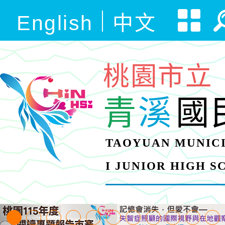
English
中文
桃園市立
青
溪
國
TAOYUAN MUNICI
I JUNIOR HIGH 