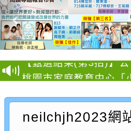
【甄選結果(第11招)】
【甄選結果(第3招)】公
學年度第1學期第7次代
桃園市家庭教育中心「
學年度第1學期第9次代
結果(第11招)
「校園短影音徵選活動
程資訊」、「暑期親子
結果(第3招)
115學年度新生訓練注
員」簡章及活動海報，
「祖孫樂淘桃」、「愛
neilchjh2023
115學年度新生補報到
踴躍報名參加
絕-親子共學同樂會」