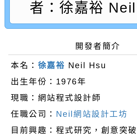
者：徐嘉裕 Neil 
【甄選結果(第10招)】
結果
站幸福系列講座及成長
【甄選結果(第2招)】公
學年度第1學期第7次代
報，惠請貴機關(學校)
轉知：本市公務人員協會
學年度第1學期第9次代
結果(第10招)
宣導。
開發者簡介
函轉運動部全民運動署辦
9月16日本府B2大禮堂
結果(第2招)
本名：
徐嘉裕
Neil Hsu
【甄選結果(第11招)】
推動社區運動俱樂部營
1次會員大會暨第7屆會
出生年份：1976年
【甄選結果(第3招)】公
學年度第1學期第7次代
計畫」1 份，請踴躍報
現職：網站程式設計師
桃園市家庭教育中心「
學年度第1學期第9次代
結果(第11招)
權責核予出席人員公(差
任職公司：
Neil網站設計工坊
「校園短影音徵選活動
程資訊」、「暑期親子
結果(第3招)
目前興趣：程式研究，創意突