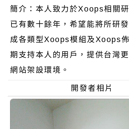
115學年度新生訓練注
員」簡章及活動海報，
「祖孫樂淘桃」、「愛
簡介：本人致力於Xoops相關
115學年度新生補報到
踴躍報名參加
絕-親子共學同樂會」
已有數十餘年，希望能將所研
【甄選結果(第10招)】
結果
站幸福系列講座及成長
成各類型Xoops模組及Xoop
【甄選結果(第2招)】公
學年度第1學期第7次代
報，惠請貴機關(學校)
期支持本人的用戶，提供台灣更
轉知：本市公務人員協會
學年度第1學期第9次代
結果(第10招)
網站架設環境。
宣導。
函轉運動部全民運動署辦
9月16日本府B2大禮堂
結果(第2招)
開發者相片
推動社區運動俱樂部營
1次會員大會暨第7屆會
計畫」1 份，請踴躍報