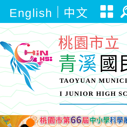
English
中文
桃園市立
青
溪
國
TAOYUAN MUNICI
I JUNIOR HIGH 