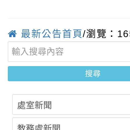
115學年度新生補報到
踴躍報名參加
絕-親子共學同樂會」
【甄選結果(第10招)】
結果
站幸福系列講座及成長
最新公告首頁
/瀏覽：16
【甄選結果(第2招)】公
學年度第1學期第7次代
報，惠請貴機關(學校)
轉知：本市公務人員協會
學年度第1學期第9次代
結果(第10招)
宣導。
函轉運動部全民運動署辦
9月16日本府B2大禮堂
結果(第2招)
搜尋
推動社區運動俱樂部營
1次會員大會暨第7屆會
計畫」1 份，請踴躍報
權責核予出席人員公(差