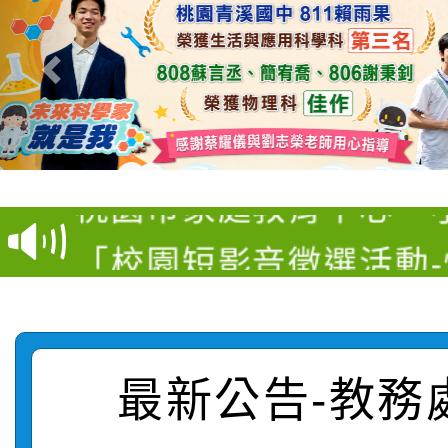
【甄選結果(第11招)】
【甄選結果(第3招)】公
學年度第1學期第7次代
桃園市家庭教育中心「
學年度第1學期第9次代
結果(第11招)
「校園短影音徵選活動
程資訊」、「暑期親子
結果(第3招)
115學年度新生訓練注
員」簡章及活動海報，
「祖孫樂淘桃」、「愛
115學年度新生補報到
踴躍報名參加
絕-親子共學同樂會」
最新公告-教務
【甄選結果(第10招)】
結果
站幸福系列講座及成長