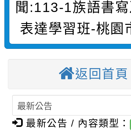
聞:113-1族語書
【甄選結果(第2招)】公
學年度第1學期第7次代
報，惠請貴機關(學校)
轉知：本市公務人員協會
學年度第1學期第9次代
結果(第10招)
宣導。
表達學習班-桃園
函轉運動部全民運動署辦
9月16日本府B2大禮堂
結果(第2招)
【甄選結果(第11招)】
推動社區運動俱樂部營
1次會員大會暨第7屆會
【甄選結果(第3招)】公
學年度第1學期第7次代
計畫」1 份，請踴躍報
返回首頁
桃園市家庭教育中心「
學年度第1學期第9次代
結果(第11招)
權責核予出席人員公(差
「校園短影音徵選活動
程資訊」、「暑期親子
結果(第3招)
115學年度新生訓練注
員」簡章及活動海報，
「祖孫樂淘桃」、「愛
最新公告 / 內容類型：