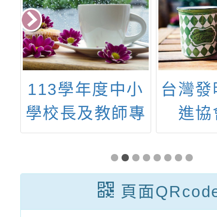
連
113學年度中小
台灣發
願
學校長及教師專
進協
、
業學習社群實施
「20
名
計畫
明家日
少年發
頁面QRcod