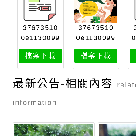
37673510
37673510
0e1130099
0e1130099
361attach
361attach
檔案下載
檔案下載
1
2
最新公告-相關內容
rela
information