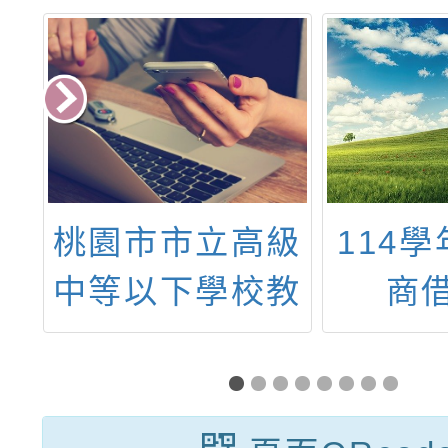
文
桃園市市立高級
114
計
中等以下學校教
商
六
師本土語言能力
英
認證獎勵要點
能