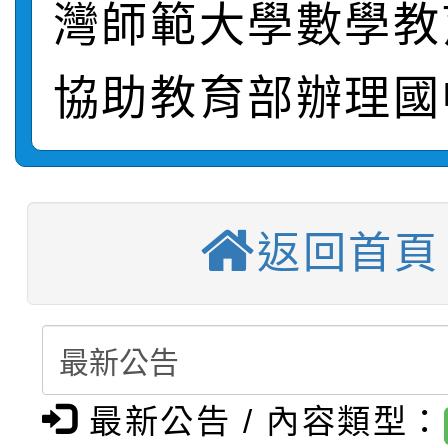
灣師範大學數學教
轉知：「115學年度全
城市手牽手，綠能透明
轉知：桃園市115年度
劇比賽實施要點」及修
畫影片一案
協助教育部辦理國
【甄選結果(第11招)】
敬師藝文競賽』實施計
表
【甄選結果(第3招)】公
學年度第1學期第7次代
【甄選結果(第4招)】公
學年度第1學期第9次代
結果(第11招)
返回首頁
【甄選結果(第12招)】
學年度第1學期第9次代
結果(第3招)
轉知：桃園市115學年
學年度第1學期第7次代
結果(第4招)
轉知：「桃園市115學
賽及師生本土語及新住
結果(第12招)
最新公告 / 內容類型：