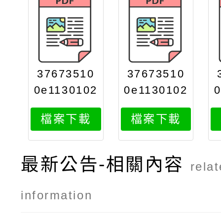
37673510
37673510
0e1130102
0e1130102
858attach
858attach
檔案下載
檔案下載
2
3
最新公告-相關內容
rela
information