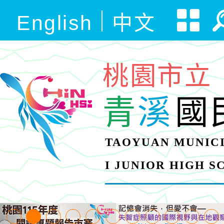
English
中文
桃園市立
青
溪
國
TAOYUAN MUNICI
I JUNIOR HIGH 