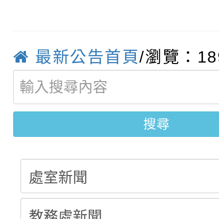
轉知：「115年金融知
比賽實施要點」
賽實施要點
轉知臺中市政府政風處
動辦法」
最新公告首頁
/瀏覽：18
轉知：「115學年度全
城市手牽手，綠能透明
轉知：桃園市115年度
劇比賽實施要點」及修
畫影片一案
【甄選結果(第11招)】
敬師藝文競賽』實施計
表
搜尋
【甄選結果(第3招)】公
學年度第1學期第7次代
學年度第1學期第9次代
結果(第11招)
結果(第3招)