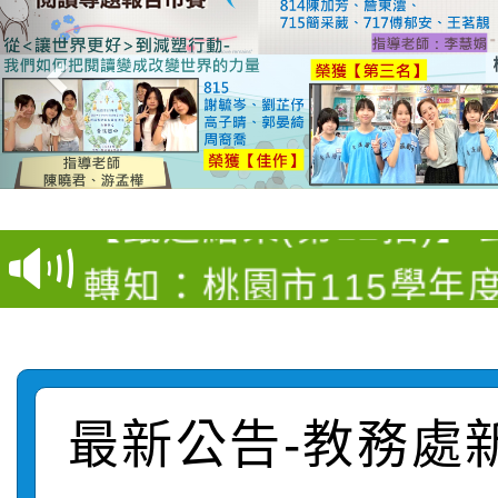
【甄選結果(第4招)】公
【甄選結果(第12招)】
學年度第1學期第9次代
轉知：桃園市115學年
學年度第1學期第7次代
結果(第4招)
轉知：「桃園市115學
賽及師生本土語及新住
結果(第12招)
轉知：「115年金融知
比賽實施要點」
賽實施要點
最新公告-教務處
轉知臺中市政府政風處
動辦法」