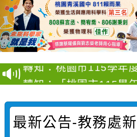
【甄選結果(第4招)】公
【甄選結果(第12招)】
學年度第1學期第9次代
轉知：桃園市115學年
學年度第1學期第7次代
結果(第4招)
轉知：「桃園市115學
賽及師生本土語及新住
結果(第12招)
轉知：「115年金融知
比賽實施要點」
賽實施要點
轉知臺中市政府政風處
動辦法」
最新公告-教務處新聞
轉知：「115學年度全
城市手牽手，綠能透明