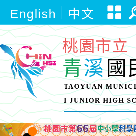
English
中文
桃園市立
青
溪
國
TAOYUAN MUNICI
I JUNIOR HIGH 