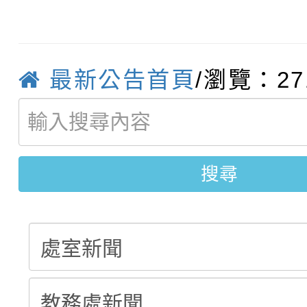
轉知臺中市政府政風處
動辦法」
轉知：「115學年度全
城市手牽手，綠能透明
最新公告首頁
/瀏覽：27
轉知：桃園市115年度
劇比賽實施要點」及修
畫影片一案
【甄選結果(第11招)】
敬師藝文競賽』實施計
表
【甄選結果(第3招)】公
學年度第1學期第7次代
搜尋
學年度第1學期第9次代
結果(第11招)
結果(第3招)