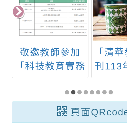
專
敬邀教師參加
「清華
施
「科技教育實務
刊113
方
線上研習會」
行第
屏
頁面QRcod