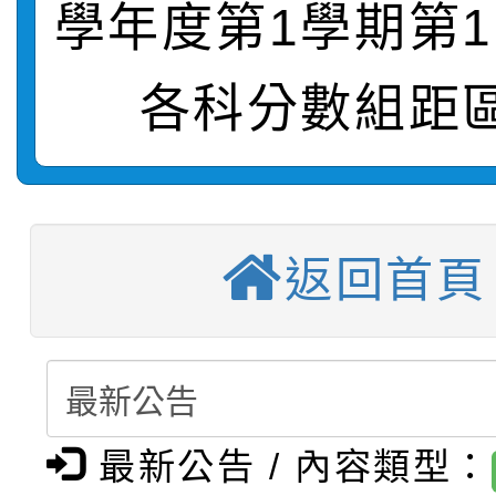
學年度第1學期第
轉知：桃園市115年度
劇比賽實施要點」及修
畫影片一案
各科分數組距
【甄選結果(第11招)】
敬師藝文競賽』實施計
表
【甄選結果(第3招)】公
學年度第1學期第7次代
【甄選結果(第4招)】公
學年度第1學期第9次代
結果(第11招)
返回首頁
【甄選結果(第12招)】
學年度第1學期第9次代
結果(第3招)
轉知：桃園市115學年
學年度第1學期第7次代
結果(第4招)
轉知：「桃園市115學
賽及師生本土語及新住
結果(第12招)
最新公告 / 內容類型：
轉知：「115年金融知
比賽實施要點」
賽實施要點