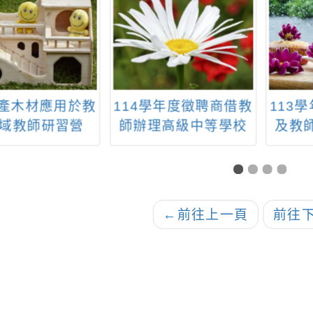
國產木材應用於教
114學年度徵聘商借教
113
域教師研習營
師辦理高級中等學校
及教
行政規劃及十二年國
民基本教育相關業務
案
←
前往上一頁
前往