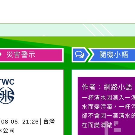
災害警示
隨機小語
作者：網路小語
作者：網路小語
生活是一面鏡子。你對
一杯清水因滴入一
它笑，它就對你笑；你
水而變污濁，一杯
對它哭，它也對你哭。
卻不會因一滴清水
-08-06, 21:26│台灣
在而變清澈。
水公司