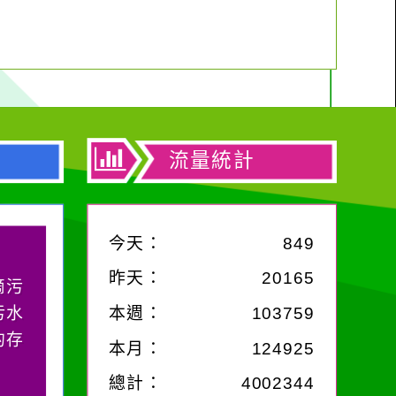
流量統計
今天：
849
昨天：
20165
滴污
污水
本週：
103759
的存
本月：
124925
總計：
4002344