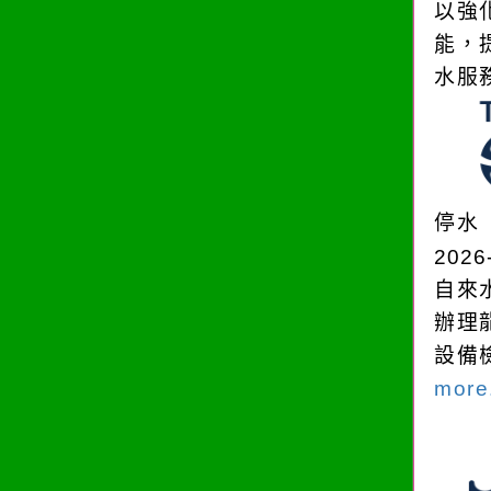
以強
能，
水服
停水
2026
自來
辦理
設備
more.