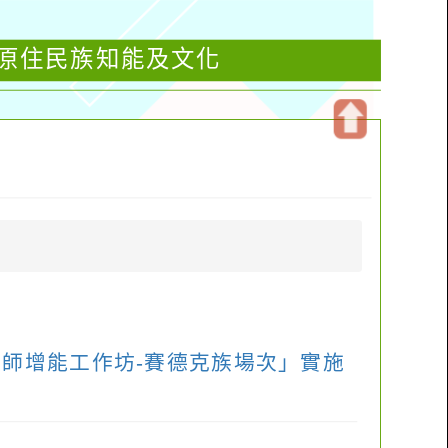
年原住民族知能及文化
開
啟
上
方
區
塊
教師增能工作坊-賽德克族場次」實施