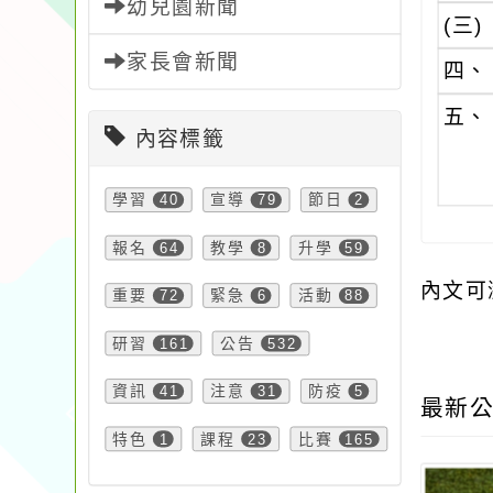
幼兒園新聞
(三)
家長會新聞
四、
五、
內容標籤
學習
40
宣導
79
節日
2
報名
64
教學
8
升學
59
內文可
重要
72
緊急
6
活動
88
研習
161
公告
532
資訊
41
注意
31
防疫
5
最新公
特色
1
課程
23
比賽
165