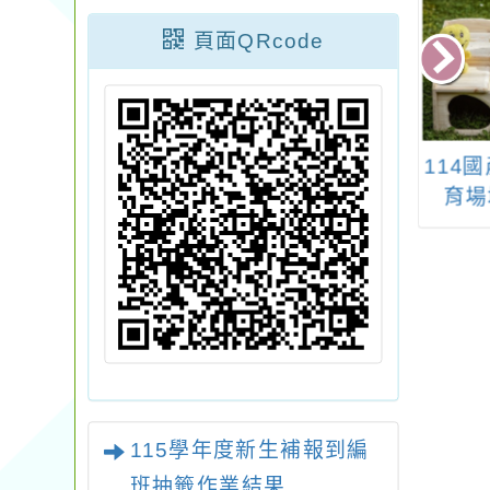
頁面QRcode
木藝生態博物館
113學年度第2學期第
114
下稱木博館）辦
一次段考各科分數組
育場
14年度木藝教育
距區間人數統計
研習系列課程」
115學年度新生補報到編
班抽籤作業結果