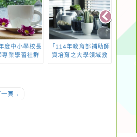
學年度中小學校長
「114年教育部補助師
人本
師專業學習社群
資培育之大學領域教
講習
實施計畫
材教法人才培育計
畫」第2類計畫─「領
域教材教法研究學術
論文獎勵」
下一頁
→