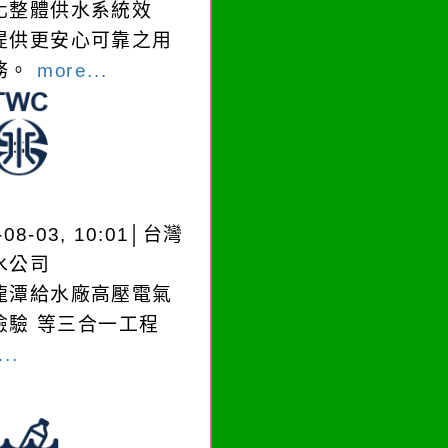
化整體供水系統效
提供更安心可靠之用
務。
more...
-08-03, 10:01│台灣
水公司
龍潭給水廠高壓電氣
檢驗 等三合一工程
..