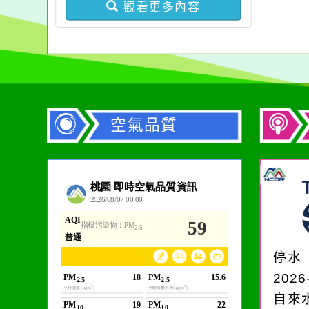
觀看更多內容
空氣品質
作者：網路小語
在實現理想的路途中，
必須排除一切干擾，特
停水
別是要看清那些美麗的
2026
誘惑。
自來