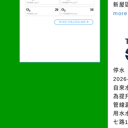
新屋
more.
停水
2026
自來
為提
管線
用水
七路