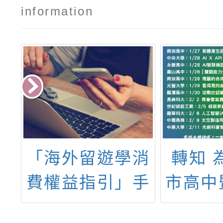
information
屆
「海外留遊學消
轉知 
」
費權益指引」手
市高中
冊
年級學