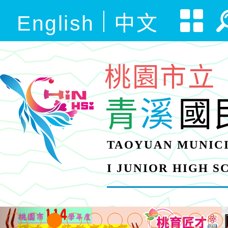
English
中文
桃園市立
青
溪
國
TAOYUAN MUNICI
I JUNIOR HIGH 