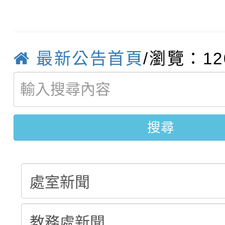
轉知臺中市政府政風處
動辦法」
轉知：「115學年度全
城市手牽手，綠能透明
最新公告首頁
/瀏覽：12
轉知：桃園市115年度
劇比賽實施要點」及修
畫影片一案
【甄選結果(第11招)】
敬師藝文競賽』實施計
表
【甄選結果(第3招)】公
學年度第1學期第7次代
搜尋
學年度第1學期第9次代
結果(第11招)
結果(第3招)