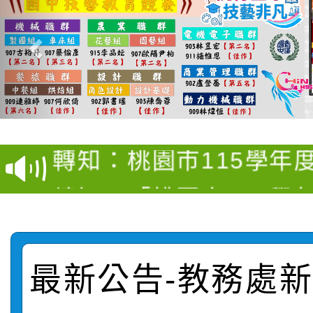
【甄選結果(第4招)】公
【甄選結果(第12招)】
學年度第1學期第9次代
轉知：桃園市115學年
學年度第1學期第7次代
結果(第4招)
轉知：「桃園市115學
賽及師生本土語及新住
結果(第12招)
轉知：「115年金融知
比賽實施要點」
賽實施要點
轉知臺中市政府政風處
動辦法」
最新公告-教務處新聞
轉知：「115學年度全
城市手牽手，綠能透明