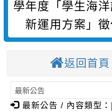
學年度「學生海洋
轉知：桃園市115年度
劇比賽實施要點」及修
畫影片一案
新運用方案」徵
【甄選結果(第11招)】
敬師藝文競賽』實施計
表
【甄選結果(第3招)】公
學年度第1學期第7次代
【甄選結果(第4招)】公
學年度第1學期第9次代
結果(第11招)
返回首頁
【甄選結果(第12招)】
學年度第1學期第9次代
結果(第3招)
轉知：桃園市115學年
學年度第1學期第7次代
結果(第4招)
轉知：「桃園市115學
賽及師生本土語及新住
結果(第12招)
最新公告 / 內容類型：
轉知：「115年金融知
比賽實施要點」
賽實施要點