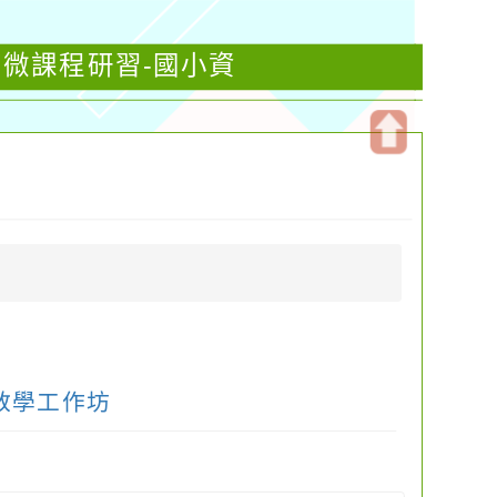
育微課程研習-國小資
開
啟
上
方
區
塊
教學工作坊