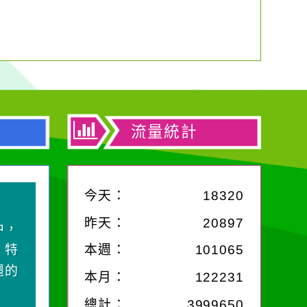
流量統計
今天：
18320
昨天：
20897
中，
，特
本週：
101065
麗的
本月：
122231
總計：
3999650