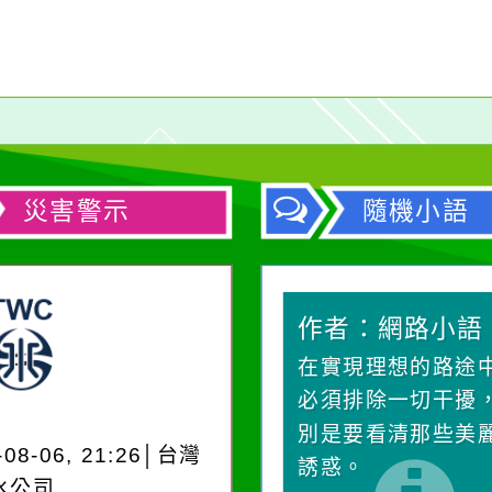
災害警示
隨機小語
作者：網路小語
作者：網路小語
一杯清水因滴入一滴污
在實現理想的路途
水而變污濁，一杯污水
必須排除一切干擾
卻不會因一滴清水的存
別是要看清那些美
-08-06, 21:26│台灣
在而變清澈。
誘惑。
水公司