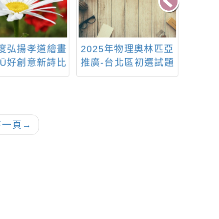
年度弘揚孝道繪畫
2025年物理奧林匹亞
114
Ü好創意新詩比
推廣-台北區初選試題
編班
孝道教育融入課
解析教師研習
程教案甄選
下一頁
→