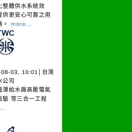
化整體供水系統效
提供更安心可靠之用
務。
more...
-08-03, 10:01│台灣
水公司
龍潭給水廠高壓電氣
檢驗 等三合一工程
..