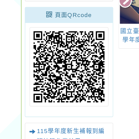
頁面QRcode
 「第二屆《氣候
轉知 教育部國民及學
國立臺
影展》放映串
前教育署(以下簡稱國
學年
簡章1份，鼓勵教
教署)114學年度第2學
程推
踴躍申請參與
期徵聘商借教師辦理
教學輔
技職教育或雙語教育
教育
相關業務一案
舉辦之
別平
教案
115學年度新生補報到編