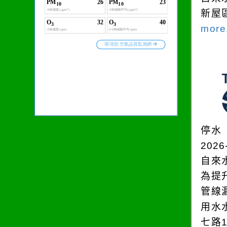
新屋
more.
停水
2026
自來
為提
管線
用水
七路