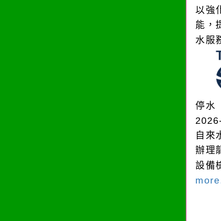
以強
能，
水服
停水
2026
自來
辦理
設備
more.