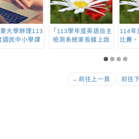
東大學辦理113
「113學年度英語自主
114
度國民中小學課
檢測系統家長線上說
比賽、
動工作「課程與
明會」
賽及
導組─性別平等
議題輔導群」所
「113學年度性
←
前往上一頁
前往
等教育課程教學
徵選實施計畫」