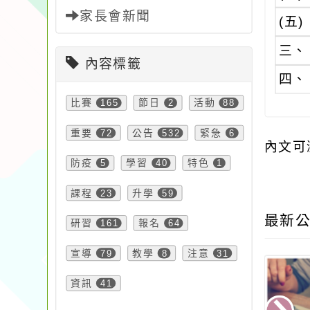
家長會新聞
(五)
三、
內容標籤
四、
比賽
165
節日
2
活動
88
重要
72
公告
532
緊急
6
內文可
防疫
5
學習
40
特色
1
課程
23
升學
59
最新公
研習
161
報名
64
宣導
79
教學
8
注意
31
資訊
41