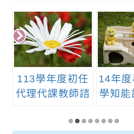
商
113學年度初任
14年
理
代理代課教師諮
學知能
發
詢輔導座談會
班」、
競
習班」