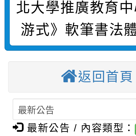
轉知：桃園市115年度
劇比賽實施要點」及修
畫影片一案
北大學推廣教育中
【甄選結果(第11招)】
敬師藝文競賽』實施計
表
游式》軟筆書法體
【甄選結果(第3招)】公
學年度第1學期第7次代
【甄選結果(第4招)】公
學年度第1學期第9次代
結果(第11招)
【甄選結果(第12招)】
學年度第1學期第9次代
結果(第3招)
返回首頁
轉知：桃園市115學年
學年度第1學期第7次代
結果(第4招)
轉知：「桃園市115學
賽及師生本土語及新住
結果(第12招)
轉知：「115年金融知
比賽實施要點」
賽實施要點
最新公告 / 內容類型：