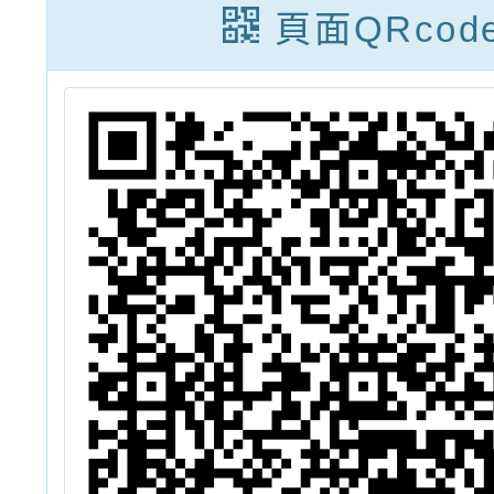
及
頁面QRcod