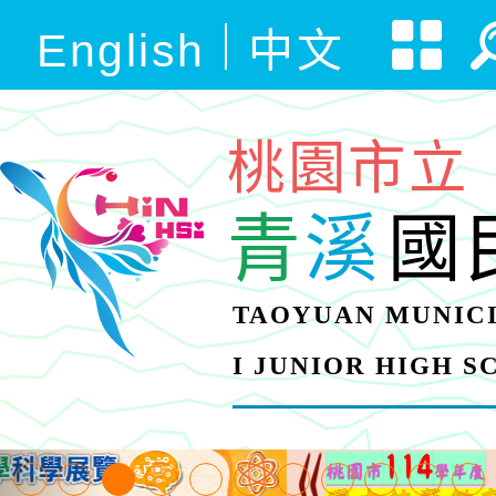
English
中文
桃園市立
青
溪
國
TAOYUAN MUNICI
I JUNIOR HIGH 