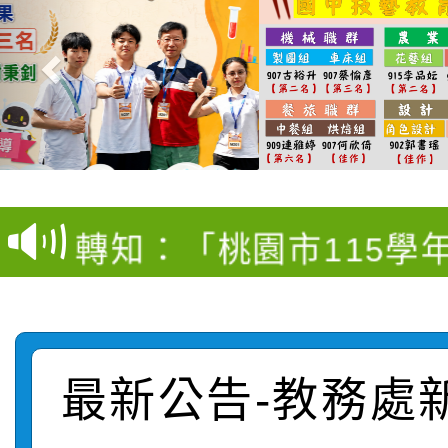
【甄選結果(第4招)】公
【甄選結果(第12招)】
學年度第1學期第9次代
轉知：桃園市115學年
學年度第1學期第7次代
結果(第4招)
轉知：「桃園市115學
賽及師生本土語及新住
結果(第12招)
轉知：「115年金融知
比賽實施要點」
賽實施要點
轉知臺中市政府政風處
動辦法」
最新公告-教務處
轉知：「115學年度全
城市手牽手，綠能透明