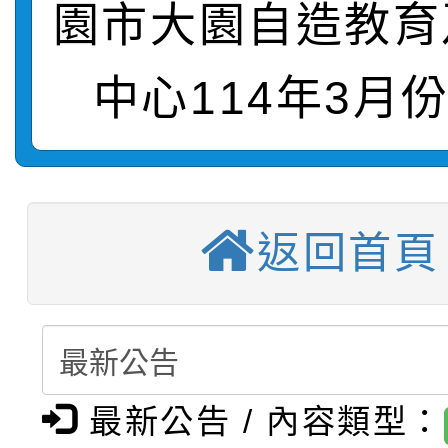
園市大園自造教育
轉知：「115年金融知
比賽實施要點」
賽實施要點
轉知臺中市政府政風處
動辦法」
中心114年3月
轉知：「115學年度全
城市手牽手，綠能透明
【選舉公告】本校115
劇比賽實施要點」及修
畫影片一案
返回首頁
【甄選結果(第13招)】
評審委員會」及「教師
表
【甄選結果(第5招)】公
學年度第1學期第7次代
員會」之票選委員選舉
【甄選結果(第4招)】公
學年度第1學期第9次代
結果(第13招)
【甄選結果(第12招)】
學年度第1學期第9次代
結果(第5招)
最新公告 / 內容類型：