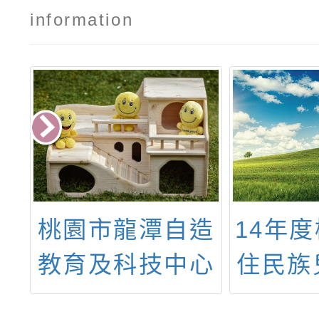
information
民
桃園市龍潭自造
14年
有
教育及科技中心
住民族
語
114年05月份教
年