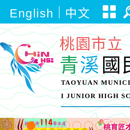
English
中文
桃園市立
青
溪
國
TAOYUAN MUNICI
I JUNIOR HIGH 