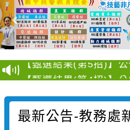
【選舉公告】本校115
【甄選結果(第13招)】
評審委員會」及「教師
【甄選結果(第5招)】公
學年度第1學期第7次代
員會」之票選委員選舉
【甄選結果(第4招)】公
學年度第1學期第9次代
結果(第13招)
【甄選結果(第12招)】
學年度第1學期第9次代
結果(第5招)
轉知：桃園市115學年
學年度第1學期第7次代
結果(第4招)
最新公告-教務處
轉知：「桃園市115學
賽及師生本土語及新住
結果(第12招)