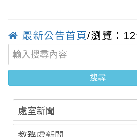
轉知：桃園市115學年
學年度第1學期第7次代
結果(第4招)
轉知：「桃園市115學
賽及師生本土語及新住
結果(第12招)
最新公告首頁
/瀏覽：12
轉知：「115年金融知
比賽實施要點」
賽實施要點
轉知臺中市政府政風處
動辦法」
轉知：「115學年度全
城市手牽手，綠能透明
搜尋
劇比賽實施要點」及修
畫影片一案
表