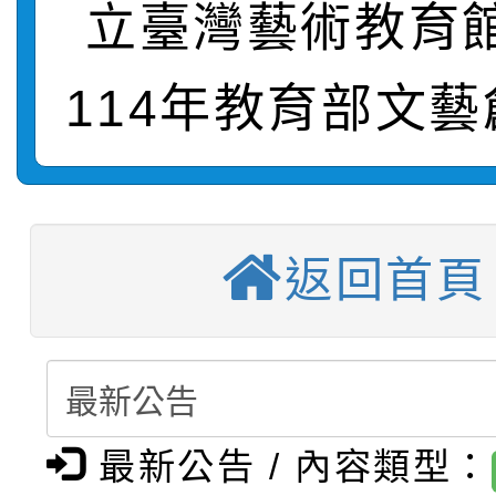
立臺灣藝術教育
【甄選結果(第9招)】公
計畫」1 份，請踴躍報
【甄選結果(第1招)】公
學年度第1學期第7次代
權責核予出席人員公(差
114年教育部文
【甄選結果(第3招)】公
學年度第1學期第9次代
結果(第9招)
115學年度新生訓練注
學年度第1學期第8次代
結果(第1招)
115學年度新生補報到
結果(第3招)
返回首頁
【甄選結果(第10招)】
結果
【甄選結果(第2招)】公
學年度第1學期第7次代
轉知：本市公務人員協會
學年度第1學期第9次代
結果(第10招)
最新公告 / 內容類型：