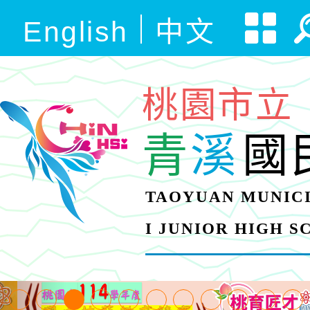
English
中文
桃園市立
青
溪
國
TAOYUAN MUNICI
I JUNIOR HIGH 