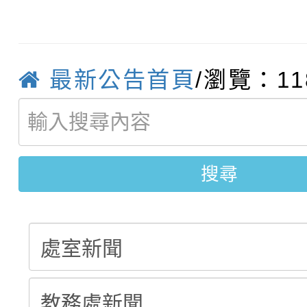
函轉運動部全民運動署辦
9月16日本府B2大禮堂
結果(第2招)
桃園區第七屆教育盃羽
推動社區運動俱樂部營
1次會員大會暨第7屆會
最新公告首頁
/瀏覽：11
【甄選結果(第9招)】公
計畫」1 份，請踴躍報
【甄選結果(第1招)】公
學年度第1學期第7次代
權責核予出席人員公(差
【甄選結果(第3招)】公
學年度第1學期第9次代
結果(第9招)
搜尋
學年度第1學期第8次代
結果(第1招)
結果(第3招)