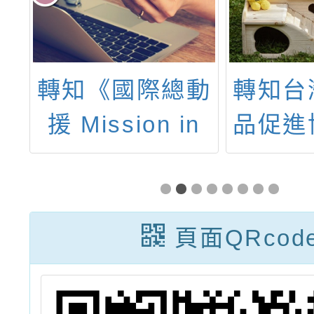
5
轉知《國際總動
轉知台
以
援 Mission in
品促進
員
the World》議
「20
審
題式桌遊教師研
際發明
請
習工作坊訊息
國代
頁面QRcod