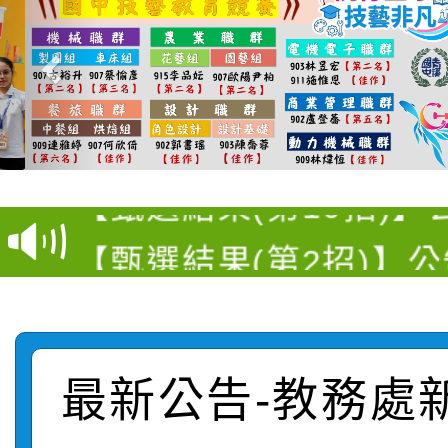
115學年度新生訓練注
115學年度新生補報到
【甄選結果(第10招)】
結果
【甄選結果(第2招)】公
學年度第1學期第7次代
轉知：本市公務人員協會
學年度第1學期第9次代
結果(第10招)
函轉運動部全民運動署辦
9月16日本府B2大禮堂
結果(第2招)
最新公告-教務處
桃園區第七屆教育盃羽
推動社區運動俱樂部營
1次會員大會暨第7屆會