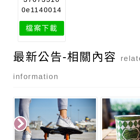
0e1140014
3891attac
檔案下載
h1
最新公告-相關內容
rela
information