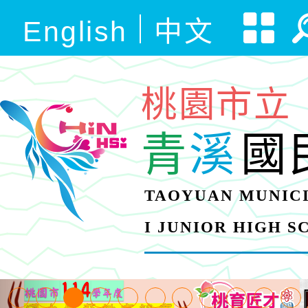
English
中文
桃園市立
青
溪
國
TAOYUAN MUNICI
I JUNIOR HIGH 