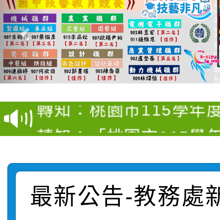
【甄選結果(第4招)】公
【甄選結果(第12招)】
學年度第1學期第9次代
轉知：桃園市115學年
學年度第1學期第7次代
結果(第4招)
轉知：「桃園市115學
賽及師生本土語及新住
結果(第12招)
轉知：「115年金融知
比賽實施要點」
賽實施要點
轉知臺中市政府政風處
動辦法」
最新公告-教務處
轉知：「115學年度全
城市手牽手，綠能透明