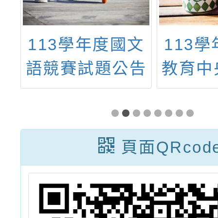
教
113學年度國文
113
教
語競賽試題公告
教育中
年
社會領
域
務
習
頁面QRcod