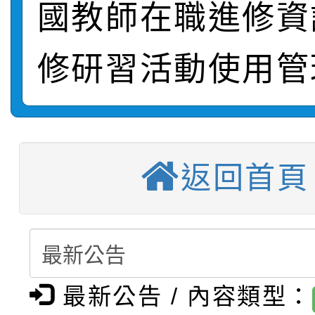
國教師在職進修資
轉知：桃園市115年度
劇比賽實施要點」及修
畫影片一案
【甄選結果(第11招)】
敬師藝文競賽』實施計
修研習活動使用管
表
【甄選結果(第3招)】公
學年度第1學期第7次代
【甄選結果(第4招)】公
學年度第1學期第9次代
結果(第11招)
返回首頁
【甄選結果(第12招)】
學年度第1學期第9次代
結果(第3招)
轉知：桃園市115學年
學年度第1學期第7次代
結果(第4招)
轉知：「桃園市115學
賽及師生本土語及新住
結果(第12招)
轉知：「115年金融知
比賽實施要點」
賽實施要點
最新公告 / 內容類型：