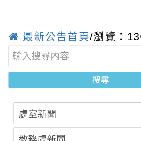
轉知臺中市政府政風處
動辦法」
轉知：「115學年度全
城市手牽手，綠能透明
最新公告首頁
/瀏覽：13
轉知：桃園市115年度
劇比賽實施要點」及修
畫影片一案
【甄選結果(第11招)】
敬師藝文競賽』實施計
表
【甄選結果(第3招)】公
學年度第1學期第7次代
搜尋
學年度第1學期第9次代
結果(第11招)
結果(第3招)