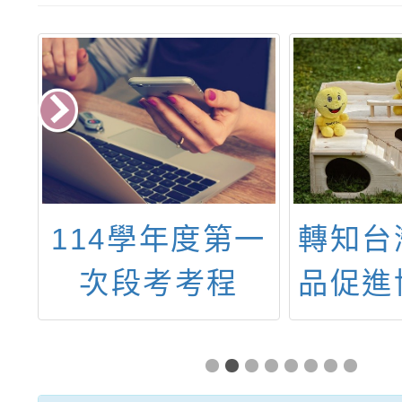
光
114學年度第一
轉知台
度
次段考考程
品促進
支
「20
明簡