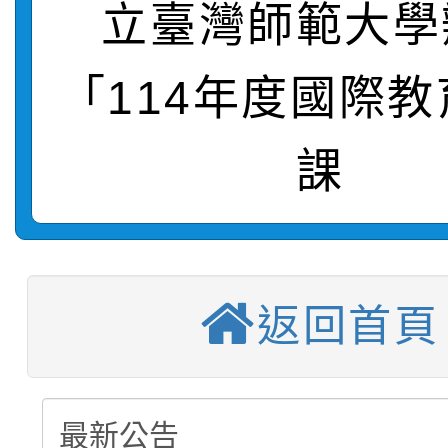
立臺灣師範大學
轉知：桃園市115年度
劇比賽實施要點」及修
畫影片一案
「114年度國際
【甄選結果(第11招)】
敬師藝文競賽』實施計
表
【甄選結果(第3招)】公
學年度第1學期第7次代
課
【甄選結果(第4招)】公
學年度第1學期第9次代
結果(第11招)
【甄選結果(第12招)】
學年度第1學期第9次代
結果(第3招)
轉知：桃園市115學年
學年度第1學期第7次代
結果(第4招)
返回首頁
轉知：「桃園市115學
賽及師生本土語及新住
結果(第12招)
轉知：「115年金融知
比賽實施要點」
賽實施要點