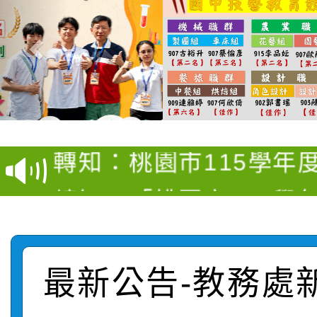
【甄選結果(第4招)】公
【甄選結果(第12招)】
學年度第1學期第9次代
轉知：桃園市115學年
學年度第1學期第7次代
結果(第4招)
轉知：「桃園市115學
賽及師生本土語及新住
結果(第12招)
轉知：「115年金融知
比賽實施要點」
賽實施要點
轉知臺中市政府政風處
動辦法」
最新公告-教務處
轉知：「115學年度全
城市手牽手，綠能透明