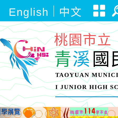
English
中文
桃園市立
青
溪
國
TAOYUAN MUNICI
I JUNIOR HIGH 