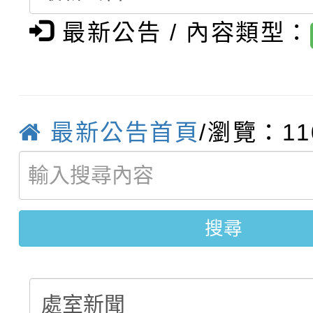
轉知臺中市政府政風處
動辦法」
最新公告 / 內容類型：
轉知：「115學年度全
城市手牽手，綠能透明
轉知：桃園市115年度
劇比賽實施要點」及修
畫影片一案
最新公告首頁
/瀏覽：11
【甄選結果(第11招)】
敬師藝文競賽』實施計
表
【甄選結果(第3招)】公
學年度第1學期第7次代
學年度第1學期第9次代
結果(第11招)
搜尋
結果(第3招)