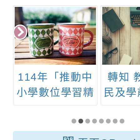
商
114年「推動中
轉知 
學
小學數位學習精
民及學
地
進方案」教師增
委託財
甄
能研習「Apple
娟兒童
Teacher認證課
基金會