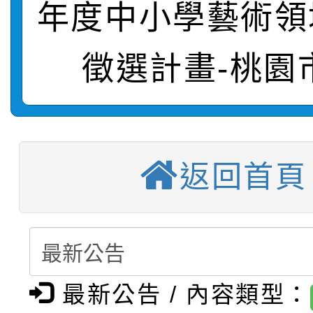
年度中小學藝術領
轉知：桃園市115年度
劇比賽實施要點」及修
畫影片一案
【甄選結果(第11招)】
敬師藝文競賽』實施計
表
徵選計畫-桃園
【甄選結果(第3招)】公
學年度第1學期第7次代
【甄選結果(第4招)】公
學年度第1學期第9次代
結果(第11招)
【甄選結果(第12招)】
學年度第1學期第9次代
結果(第3招)
返回首頁
轉知：桃園市115學年
學年度第1學期第7次代
結果(第4招)
轉知：「桃園市115學
賽及師生本土語及新住
結果(第12招)
轉知：「115年金融知
比賽實施要點」
賽實施要點
最新公告 / 內容類型：