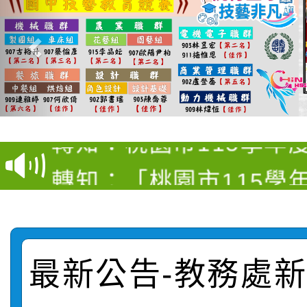
【甄選結果(第4招)】公
【甄選結果(第12招)】
學年度第1學期第9次代
轉知：桃園市115學年
學年度第1學期第7次代
結果(第4招)
轉知：「桃園市115學
賽及師生本土語及新住
結果(第12招)
轉知：「115年金融知
比賽實施要點」
賽實施要點
轉知臺中市政府政風處
動辦法」
最新公告-教務處新聞
轉知：「115學年度全
城市手牽手，綠能透明