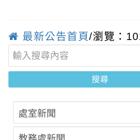
轉知臺中市政府政風處
動辦法」
轉知：「115學年度全
城市手牽手，綠能透明
最新公告首頁
/瀏覽：10
轉知：桃園市115年度
劇比賽實施要點」及修
畫影片一案
【甄選結果(第11招)】
敬師藝文競賽』實施計
表
【甄選結果(第3招)】公
學年度第1學期第7次代
搜尋
學年度第1學期第9次代
結果(第11招)
結果(第3招)