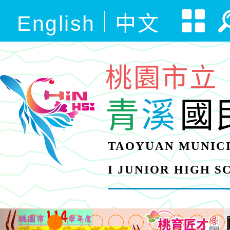
English
中文
桃園市立
青
溪
國
TAOYUAN MUNICI
I JUNIOR HIGH 