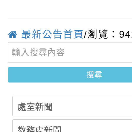
轉知臺中市政府政風處
動辦法」
轉知：「115學年度全
城市手牽手，綠能透明
最新公告首頁
/瀏覽：94
轉知：桃園市115年度
劇比賽實施要點」及修
畫影片一案
【甄選結果(第11招)】
敬師藝文競賽』實施計
表
搜尋
【甄選結果(第3招)】公
學年度第1學期第7次代
學年度第1學期第9次代
結果(第11招)
結果(第3招)