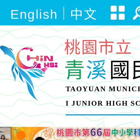
English
中文
桃園市立
青
溪
國
TAOYUAN MUNICI
I JUNIOR HIGH 