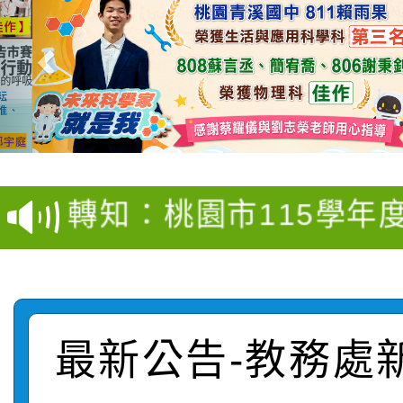
【甄選結果(第4招)】公
【甄選結果(第12招)】
學年度第1學期第9次代
轉知：桃園市115學年
學年度第1學期第7次代
結果(第4招)
轉知：「桃園市115學
賽及師生本土語及新住
結果(第12招)
轉知：「115年金融知
比賽實施要點」
賽實施要點
轉知臺中市政府政風處
動辦法」
最新公告-教務處
轉知：「115學年度全
城市手牽手，綠能透明