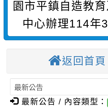
園市平鎮自造教育
轉知：桃園市115年度
劇比賽實施要點」及修
畫影片一案
中心辦理114年
【甄選結果(第11招)】
敬師藝文競賽』實施計
表
【甄選結果(第3招)】公
學年度第1學期第7次代
【甄選結果(第4招)】公
學年度第1學期第9次代
結果(第11招)
返回首頁
【甄選結果(第12招)】
學年度第1學期第9次代
結果(第3招)
轉知：桃園市115學年
學年度第1學期第7次代
結果(第4招)
轉知：「桃園市115學
賽及師生本土語及新住
結果(第12招)
最新公告 / 內容類型：
轉知：「115年金融知
比賽實施要點」
賽實施要點