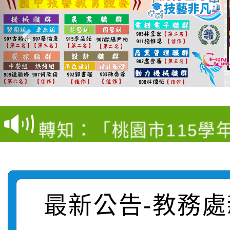
【甄選結果(第4招)】公
【甄選結果(第12招)】
學年度第1學期第9次代
轉知：桃園市115學年
學年度第1學期第7次代
結果(第4招)
轉知：「桃園市115學
賽及師生本土語及新住
結果(第12招)
轉知：「115年金融知
比賽實施要點」
賽實施要點
轉知臺中市政府政風處
動辦法」
最新公告-教務處
轉知：「115學年度全
城市手牽手，綠能透明