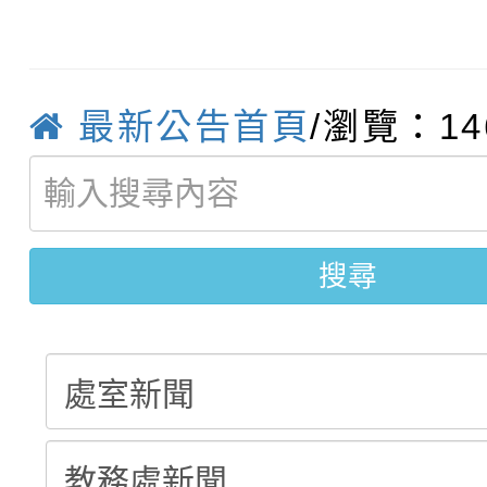
動辦法」
轉知：「115學年度全
城市手牽手，綠能透明
轉知：桃園市115年度
劇比賽實施要點」及修
畫影片一案
最新公告首頁
/瀏覽：14
【甄選結果(第11招)】
敬師藝文競賽』實施計
表
【甄選結果(第3招)】公
學年度第1學期第7次代
搜尋
學年度第1學期第9次代
結果(第11招)
結果(第3招)