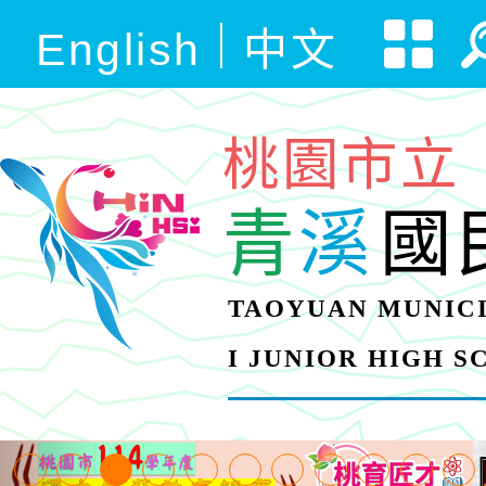
English
中文
桃園市立
青
溪
國
TAOYUAN MUNICI
I JUNIOR HIGH 