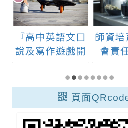
1
『高中英語文口
師資培
字
說及寫作遊戲開
會責
施
發與推廣計畫』
畫-教
島
辦理之「SDGs
創造力
宜
飛英任務AI探索
學與中
頁面QRcod
新紀元－四月份
教、特
打卡簽到現金禮
生協作