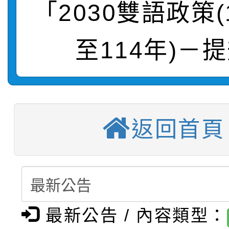
轉知：桃園市115年度
劇比賽實施要點」及修
畫影片一案
「2030雙語政策(
【甄選結果(第11招)】
敬師藝文競賽』實施計
表
至114年)－
【甄選結果(第3招)】公
學年度第1學期第7次代
【甄選結果(第4招)】公
學年度第1學期第9次代
結果(第11招)
【甄選結果(第12招)】
學年度第1學期第9次代
結果(第3招)
返回首頁
轉知：桃園市115學年
學年度第1學期第7次代
結果(第4招)
轉知：「桃園市115學
賽及師生本土語及新住
結果(第12招)
轉知：「115年金融知
比賽實施要點」
賽實施要點
最新公告 / 內容類型：
轉知臺中市政府政風處