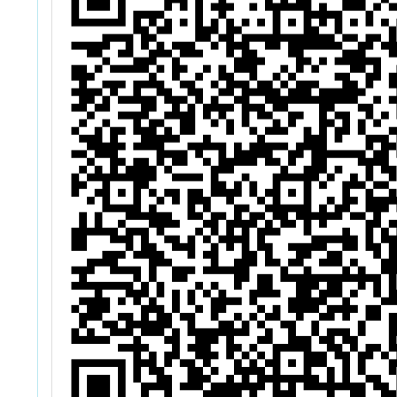
券週週抽」
本(師