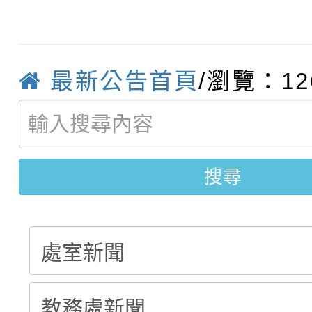
轉知臺中市政府政風處
動辦法」
轉知：「115學年度全
城市手牽手，綠能透明
最新公告首頁
/瀏覽：12
轉知：桃園市115年度
劇比賽實施要點」及修
畫影片一案
【甄選結果(第11招)】
敬師藝文競賽』實施計
表
【甄選結果(第3招)】公
學年度第1學期第7次代
搜尋
學年度第1學期第9次代
結果(第11招)
結果(第3招)