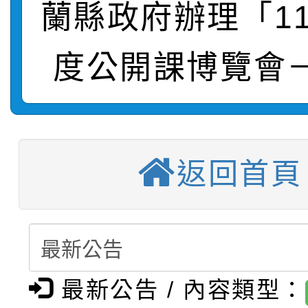
蘭縣政府辦理「1
轉知：桃園市115年度
劇比賽實施要點」及修
畫影片一案
度公開課博覽會
【甄選結果(第11招)】
敬師藝文競賽』實施計
表
【甄選結果(第3招)】公
學年度第1學期第7次代
【甄選結果(第4招)】公
學年度第1學期第9次代
結果(第11招)
返回首頁
【甄選結果(第12招)】
學年度第1學期第9次代
結果(第3招)
轉知：桃園市115學年
學年度第1學期第7次代
結果(第4招)
轉知：「桃園市115學
賽及師生本土語及新住
結果(第12招)
最新公告 / 內容類型：
轉知：「115年金融知
比賽實施要點」
賽實施要點