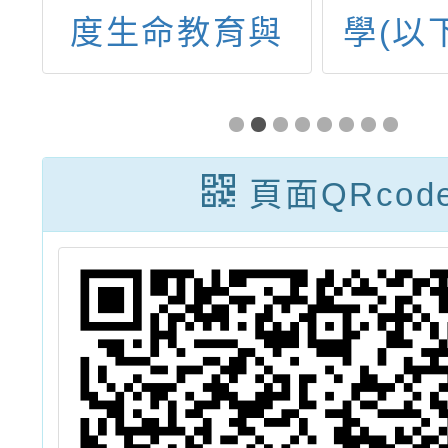
國
度生命教育與
學(以
理
SEL引導思考線
師大)
民
上讀書會」
中心辦
團
「速戰
頁面QRcod
語
廣
語
課