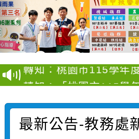
【甄選結果(第4招)】公
【甄選結果(第12招)】
學年度第1學期第9次代
轉知：桃園市115學年
學年度第1學期第7次代
結果(第4招)
轉知：「桃園市115學
賽及師生本土語及新住
結果(第12招)
轉知：「115年金融知
比賽實施要點」
賽實施要點
轉知臺中市政府政風處
動辦法」
最新公告-教務處
轉知：「115學年度全
城市手牽手，綠能透明