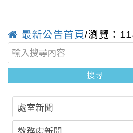
轉知臺中市政府政風處
動辦法」
轉知：「115學年度全
城市手牽手，綠能透明
最新公告首頁
/瀏覽：11
轉知：桃園市115年度
劇比賽實施要點」及修
畫影片一案
【甄選結果(第11招)】
敬師藝文競賽』實施計
表
【甄選結果(第3招)】公
學年度第1學期第7次代
搜尋
學年度第1學期第9次代
結果(第11招)
結果(第3招)