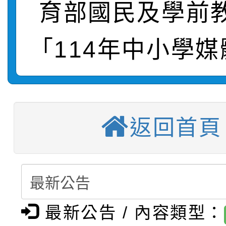
育部國民及學前
轉知：桃園市115年度
劇比賽實施要點」及修
畫影片一案
【甄選結果(第11招)】
敬師藝文競賽』實施計
表
「114年中小學
【甄選結果(第3招)】公
學年度第1學期第7次代
【甄選結果(第4招)】公
學年度第1學期第9次代
結果(第11招)
返回首頁
【甄選結果(第12招)】
學年度第1學期第9次代
結果(第3招)
轉知：桃園市115學年
學年度第1學期第7次代
結果(第4招)
轉知：「桃園市115學
賽及師生本土語及新住
結果(第12招)
轉知：「115年金融知
比賽實施要點」
賽實施要點
最新公告 / 內容類型：