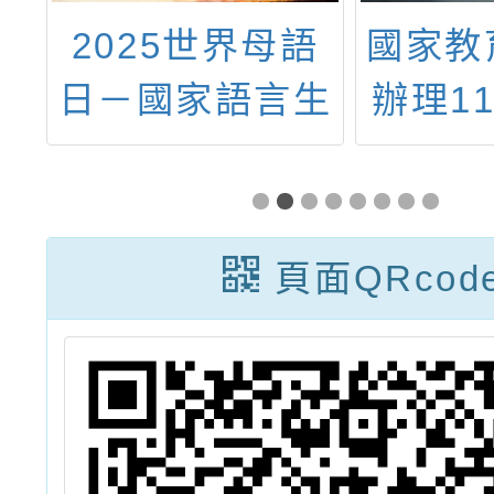
度
2025世界母語
國家教
業
日－國家語言生
辦理1
人
活節
學網「
培
教案」
習
微電影
頁面QRcod
影片說
3項