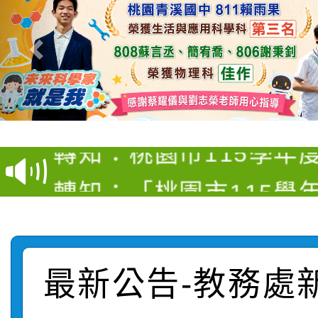
【甄選結果(第4招)】公
【甄選結果(第12招)】
學年度第1學期第9次代
轉知：桃園市115學年
學年度第1學期第7次代
結果(第4招)
轉知：「桃園市115學
賽及師生本土語及新住
結果(第12招)
轉知：「115年金融知
比賽實施要點」
賽實施要點
轉知臺中市政府政風處
動辦法」
最新公告-教務處
轉知：「115學年度全
城市手牽手，綠能透明