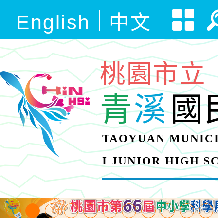
English
中文
桃園市立
青
溪
國
TAOYUAN MUNICI
I JUNIOR HIGH 