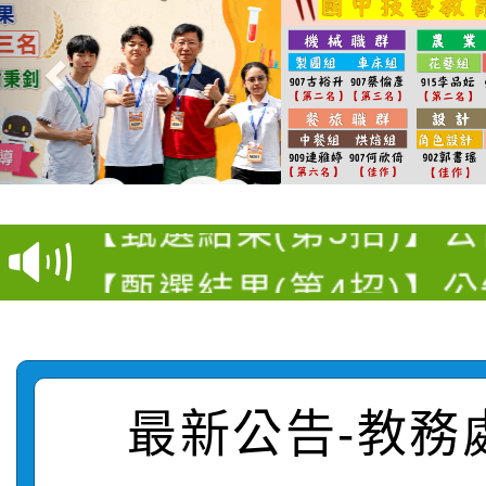
【選舉公告】本校115
【甄選結果(第13招)】
評審委員會」及「教師
【甄選結果(第5招)】公
學年度第1學期第7次代
員會」之票選委員選舉
【甄選結果(第4招)】公
學年度第1學期第9次代
結果(第13招)
【甄選結果(第12招)】
學年度第1學期第9次代
結果(第5招)
轉知：桃園市115學年
學年度第1學期第7次代
結果(第4招)
最新公告-教務
轉知：「桃園市115學
賽及師生本土語及新住
結果(第12招)