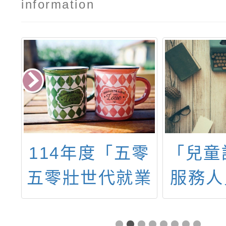
information
）
114年度「五零
「兒童
含
五零壯世代就業
服務人
上
網絡合作補助要
時職前