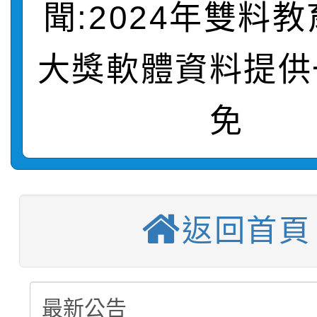
聞:2024年雙料
轉知：「115年金融知
比賽實施要點」
賽實施要點
轉知臺中市政府政風處
動辦法」
大獎軟體資料提供
轉知：「115學年度全
城市手牽手，綠能透明
免
【選舉公告】本校115
劇比賽實施要點」及修
畫影片一案
【甄選結果(第13招)】
評審委員會」及「教師
表
【甄選結果(第5招)】公
學年度第1學期第7次代
員會」之票選委員選舉
返回首頁
【甄選結果(第4招)】公
學年度第1學期第9次代
結果(第13招)
【甄選結果(第12招)】
學年度第1學期第9次代
結果(第5招)