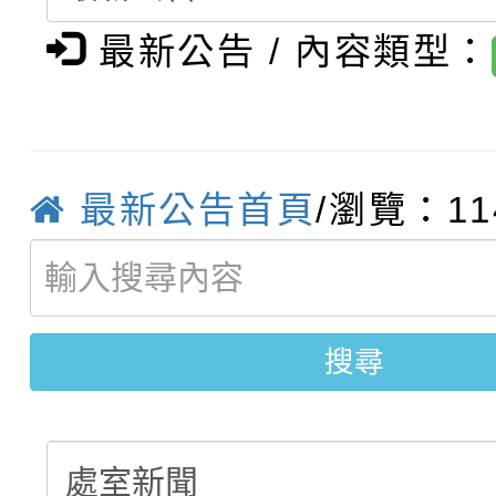
轉知：桃園市115學年
學年度第1學期第7次代
結果(第4招)
最新公告 / 內容類型：
轉知：「桃園市115學
賽及師生本土語及新住
結果(第12招)
轉知：「115年金融知
比賽實施要點」
賽實施要點
轉知臺中市政府政風處
動辦法」
最新公告首頁
/瀏覽：11
轉知：「115學年度全
城市手牽手，綠能透明
劇比賽實施要點」及修
畫影片一案
搜尋
表