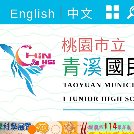
English
中文
桃園市立
青
溪
國
TAOYUAN MUNICI
I JUNIOR HIGH 