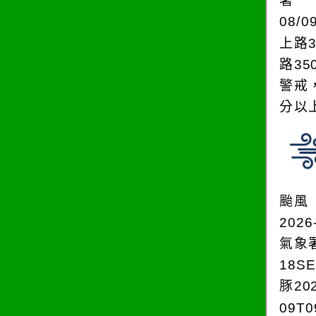
署
08/0
上路3
路35
警戒
分以上。
颱風
2026
氣象
18S
豚202
09T0