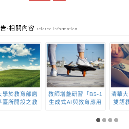
告-相關內容
related information
大學於教育部磨
教師增能研習「B5-1
清華大
平臺所開設之教
生成式AI與教育應用
雙語
增能進修課程
工作坊」