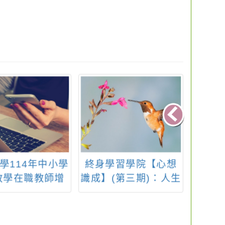
學114年中小學
終身學習學院【心想
國立
教學在職教師增
識成】(第三期)：人生
中華
能學分班
萬法·依識變現課程
源交流
二十