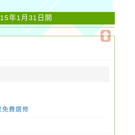
15年1月31日開
開
啟
上
方
區
塊
程免費選修