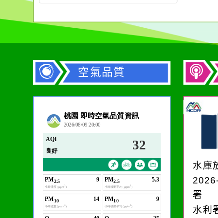
空氣品質
作者：網路小語
生活是一面鏡子。你對
它笑，它就對你笑；你
水庫
對它哭，它也對你哭。
2026
署
水利