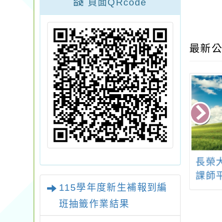
頁面QRcode
最新公
學年度高級中等學
113學年度「國民中小
長榮
習區完全免試入
學閩南語/閩東語沉浸
課師
115學年度新生補報到編
挹注計畫「A1-
式教學計畫」成果發
學
班抽籤作業結果
師交流、完免培力
表會
中教師社群研習