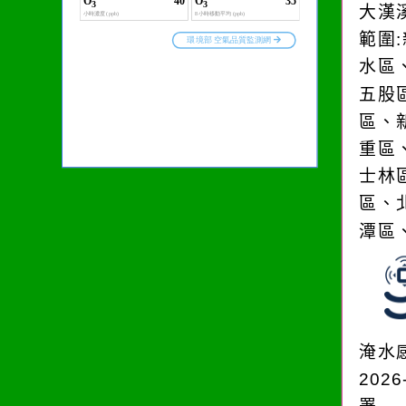
大漢
範圍
水區
五股
區、
重區
士林
區、
潭區
淹水
2026