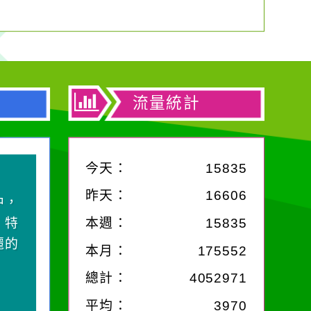
流量統計
今天：
15835
昨天：
16606
中，
，特
本週：
15835
麗的
本月：
175552
總計：
4052971
平均：
3970