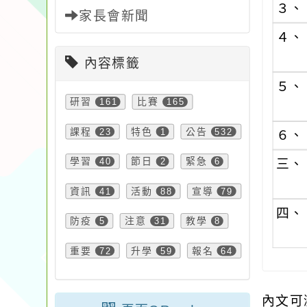
３、
家長會新聞
４、
內容標籤
５、
研習
161
比賽
165
課程
23
特色
1
公告
532
６、
學習
40
節日
2
緊急
6
三、
資訊
41
活動
88
宣導
79
四、
防疫
5
注意
31
教學
8
重要
72
升學
59
報名
64
內文可