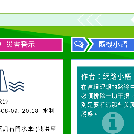
災害警示
隨機小語
作者：網路小語
作者：網路小語
一杯清水因滴入一滴污
在實現理想的路途
水而變污濁，一杯污水
必須排除一切干擾
放流
卻不會因一滴清水的存
別是要看清那些美
-08-09, 20:18│水利
在而變清澈。
誘惑。
署訊石門水庫:(洩洪至