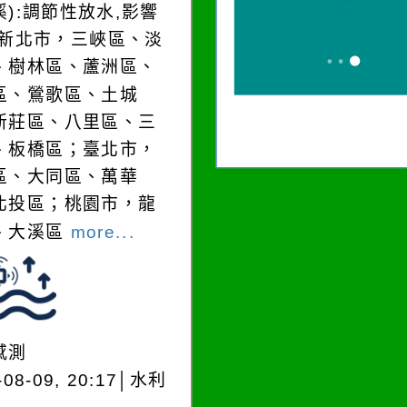
溪):調節性放水,影響
:新北市，三峽區、淡
、樹林區、蘆洲區、
區、鶯歌區、土城
新莊區、八里區、三
、板橋區；臺北市，
區、大同區、萬華
北投區；桃園市，龍
、大溪區
more...
感測
-08-09, 20:17│水利