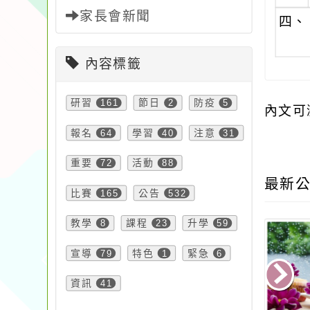
家長會新聞
四、
內容標籤
研習
161
節日
2
防疫
5
內文可
報名
64
學習
40
注意
31
重要
72
活動
88
最新公
比賽
165
公告
532
教學
8
課程
23
升學
59
宣導
79
特色
1
緊急
6
資訊
41