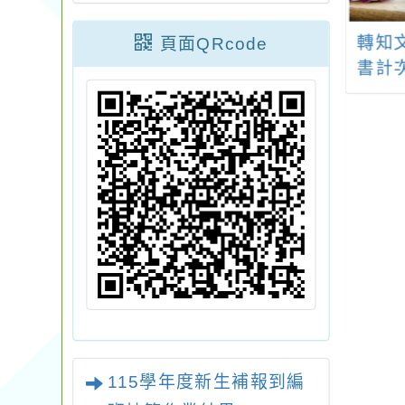
學年度國中外師線
轉知 文化部辦理115
轉知
頁面QRcode
會客室計畫
年度「培育台語家庭
書計
an 2023- 2024
計畫」挑戰及獎勵須
Meet You & Me
知
115學年度新生補報到編