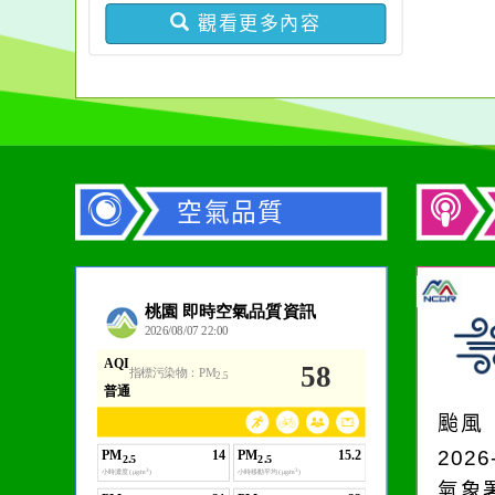
觀看更多內容
空氣品質
作者：網路小語
在實現理想的路途中，
必須排除一切干擾，特
颱風
別是要看清那些美麗的
2026
誘惑。
氣象