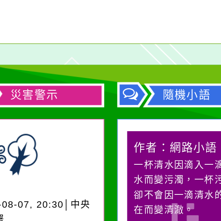
災害警示
隨機小語
作者：網路小語
作者：網路小語
生活是一面鏡子。你對
一杯清水因滴入一
它笑，它就對你笑；你
水而變污濁，一杯
對它哭，它也對你哭。
卻不會因一滴清水
-08-07, 20:30│中央
在而變清澈。
署