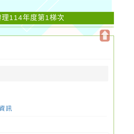
理114年度第1梯次
開
啟
上
方
區
塊
資訊