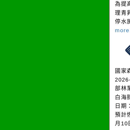
為提
理青
停水
more.
國家
2026
部林
白海
日期：
預計恢
月1