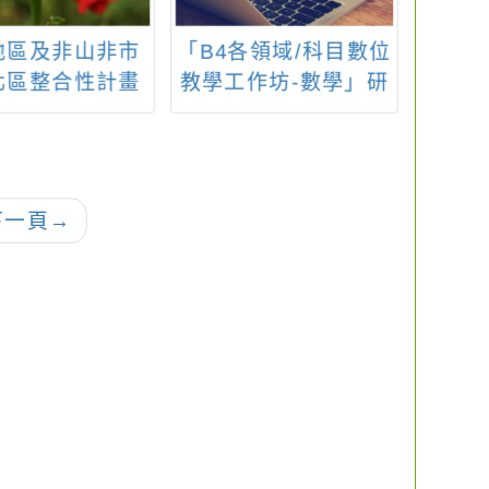
地區及非山非市
「B4各領域/科目數位
轉知 
北區整合性計畫
教學工作坊-數學」研
辦理「
培力增能研習：
習
經典
化體驗-品茶學
下一頁
→