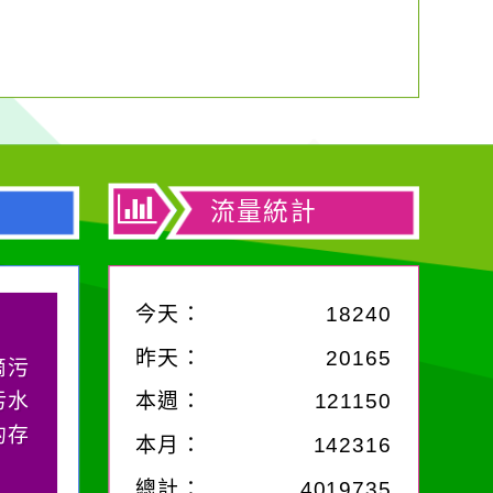
流量統計
今天：
18240
昨天：
20165
滴污
污水
本週：
121150
的存
本月：
142316
總計：
4019735