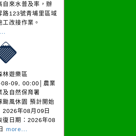
高自來水普及率，辦
昇路123號青埔里區域
施工改接作業。
..
森林遊樂區
-08-09, 00:00│農業
業及自然保育署
豚颱風休園 預計開始
2026年08月09日
復日期：2026年08
0日
more...