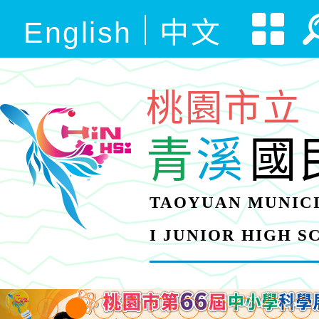
English
中文
桃園市立
青
溪
國
TAOYUAN MUNICI
I JUNIOR HIGH 