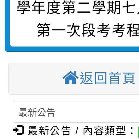
學年度第二學期七
轉知：桃園市115年度
劇比賽實施要點」及修
畫影片一案
第一次段考考程
【甄選結果(第11招)】
敬師藝文競賽』實施計
表
【甄選結果(第3招)】公
學年度第1學期第7次代
【甄選結果(第4招)】公
學年度第1學期第9次代
結果(第11招)
返回首頁
【甄選結果(第12招)】
學年度第1學期第9次代
結果(第3招)
轉知：桃園市115學年
學年度第1學期第7次代
結果(第4招)
轉知：「桃園市115學
賽及師生本土語及新住
結果(第12招)
最新公告 / 內容類型：
轉知：「115年金融知
比賽實施要點」
賽實施要點