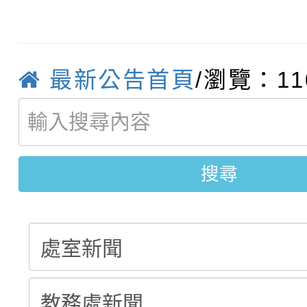
轉知臺中市政府政風處
動辦法」
轉知：「115學年度全
城市手牽手，綠能透明
最新公告首頁
/瀏覽：11
轉知：桃園市115年度
劇比賽實施要點」及修
畫影片一案
【甄選結果(第11招)】
敬師藝文競賽』實施計
表
【甄選結果(第3招)】公
學年度第1學期第7次代
搜尋
學年度第1學期第9次代
結果(第11招)
結果(第3招)