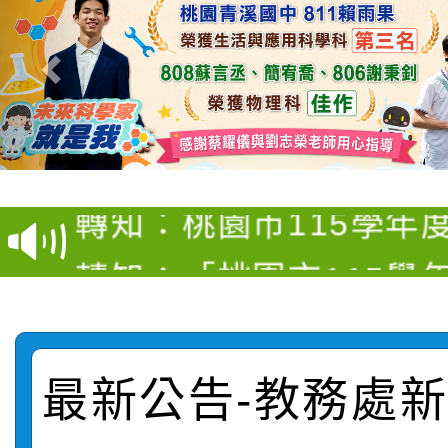
【甄選結果(第4招)】公
【甄選結果(第12招)】
學年度第1學期第9次代
轉知：桃園市115學年
學年度第1學期第7次代
結果(第4招)
轉知：「桃園市115學
賽及師生本土語及新住
結果(第12招)
轉知：「115年金融知
比賽實施要點」
賽實施要點
轉知臺中市政府政風處
動辦法」
最新公告-教務處新聞
轉知：「115學年度全
城市手牽手，綠能透明