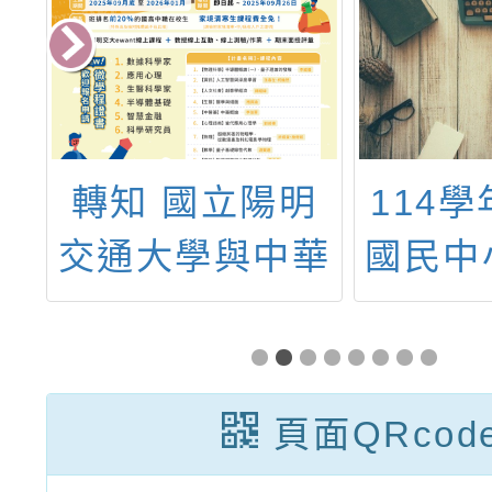
西
轉知 國立陽明
114
理
交通大學與中華
國民中
年
國際創新教育資
教學專
學
源交流協會辦理
品質整
推
「第二十三期中
畫-科
頁面QRcod
年
學人才培育計
專長教