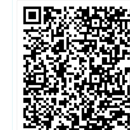
年
畫」
師增