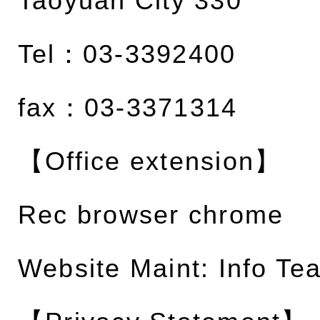
Taoyuan City 330
Tel：03-3392400
fax：03-3371314
【Office extension】
Rec browser chrome
Website Maint: Info Te