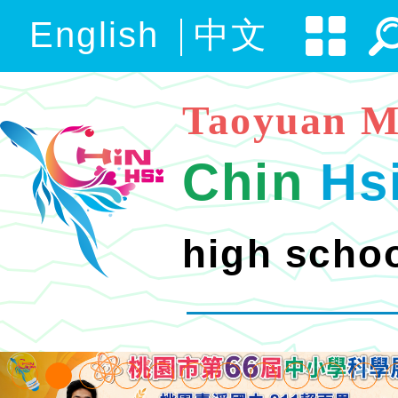
English
中文
Taoyuan M
Chin
Hs
high scho