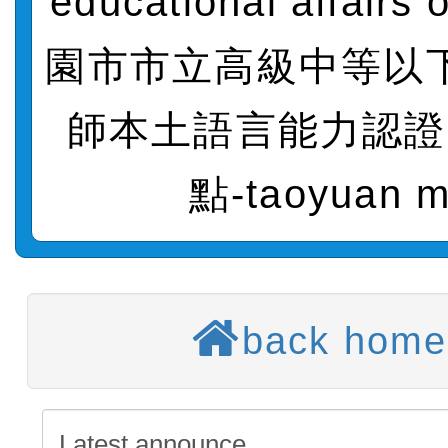
educational affairs 
轉知：桃園市115年度『品
藝文競賽』實施計畫
【甄選結果(第11招)】公告
園市市立高級中等以
度第1學期第7次代理教師甄
【甄選結果(第3招)】公告
師本土語言能力認證
招)
度第1學期第9次代理教師甄
【甄選結果(第4招)】公告
點-taoyuan 
招)
度第1學期第9次代理教師甄
【甄選結果(第12招)】公告
招)
度第1學期第7次代理教師甄
轉知：桃園市115學年度
招)
師生本土語及新住民語歌
轉知：「桃園市115學年
back home
實施要點」
轉知：「115年金融知識
法」
轉知臺中市政府政風處製