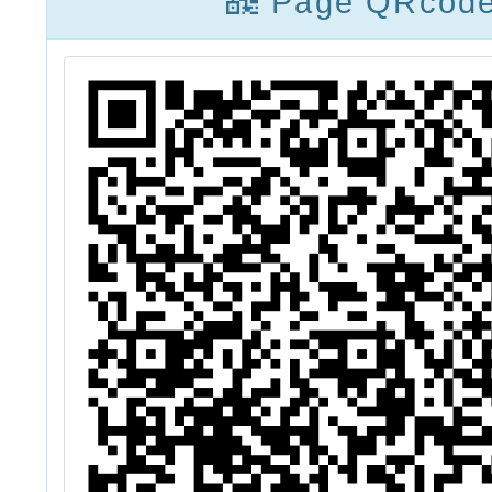
Page QRcod
關