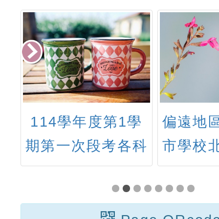
大
114學年度第1學
偏遠地
中
期第一次段考各科
市學校
教
分數組距區間人數
計畫教
計
統計
社群：
理
植物小