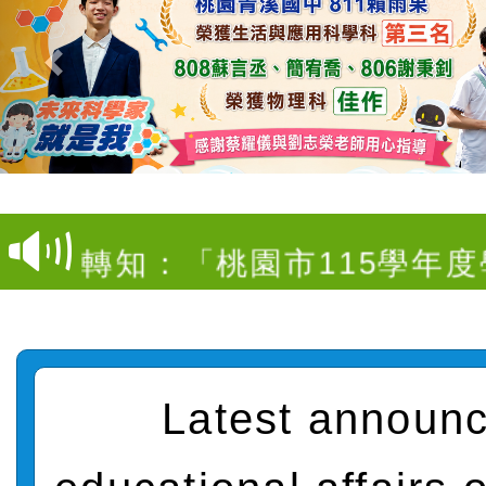
【甄選結果(第4招)】公告
度第1學期第9次代理教師甄
【甄選結果(第12招)】公告
招)
度第1學期第7次代理教師甄
轉知：桃園市115學年度
招)
師生本土語及新住民語歌
轉知：「桃園市115學年
實施要點」
轉知：「115年金融知識
法」
轉知臺中市政府政風處製
Latest announ
牽手，綠能透明齊步走」
轉知：「115學年度全國
賽實施要點」及修正內容