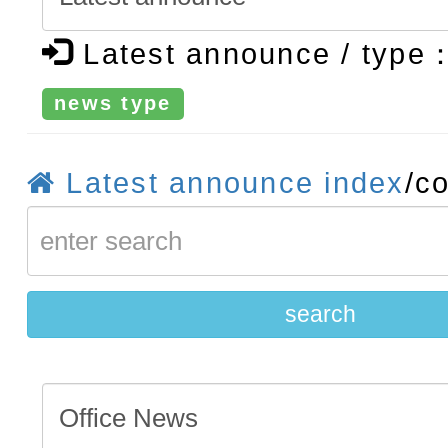
牽手，綠能透明齊步走」
轉知：「115學年度全國
Latest announce / type
賽實施要點」及修正內容
轉知：桃園市115年度『品
news type
藝文競賽』實施計畫
【甄選結果(第11招)】公告
Latest announce index
/c
度第1學期第7次代理教師甄
【甄選結果(第3招)】公告
招)
度第1學期第9次代理教師甄
招)
search