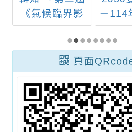
材
《氣候臨界影
－11
捐
展》放映串聯」
領域/
簡章1份，鼓勵
語教師
教師踴躍申請參
進
頁面QRcod
與