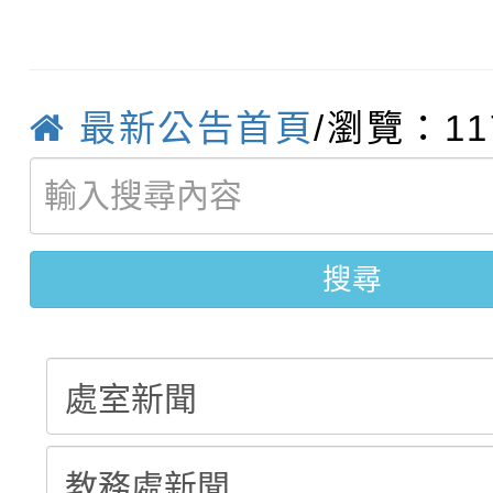
115學年度新生補報到
踴躍報名參加
絕-親子共學同樂會」
【甄選結果(第10招)】
結果
站幸福系列講座及成長
最新公告首頁
/瀏覽：11
【甄選結果(第2招)】公
學年度第1學期第7次代
報，惠請貴機關(學校)
轉知：本市公務人員協會
學年度第1學期第9次代
結果(第10招)
宣導。
函轉運動部全民運動署辦
9月16日本府B2大禮堂
結果(第2招)
搜尋
推動社區運動俱樂部營
1次會員大會暨第7屆會
計畫」1 份，請踴躍報
權責核予出席人員公(差