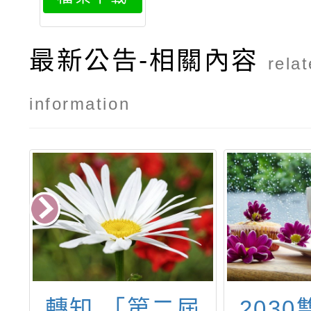
1
最新公告-相關內容
rela
information
考
轉知 「第二屆
203