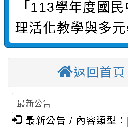
「113學年度國
【甄選結果(第2招)】公
學年度第1學期第7次代
報，惠請貴機關(學校)
轉知：本市公務人員協會
學年度第1學期第9次代
結果(第10招)
宣導。
理活化教學與多元
函轉運動部全民運動署辦
9月16日本府B2大禮堂
結果(第2招)
【甄選結果(第11招)】
推動社區運動俱樂部營
1次會員大會暨第7屆會
返回首頁
【甄選結果(第3招)】公
學年度第1學期第7次代
計畫」1 份，請踴躍報
桃園市家庭教育中心「
學年度第1學期第9次代
結果(第11招)
權責核予出席人員公(差
「校園短影音徵選活動
程資訊」、「暑期親子
結果(第3招)
115學年度新生訓練注
員」簡章及活動海報，
「祖孫樂淘桃」、「愛
最新公告 / 內容類型：