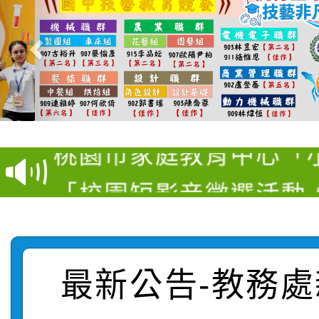
【甄選結果(第11招)】
【甄選結果(第3招)】公
學年度第1學期第7次代
桃園市家庭教育中心「
學年度第1學期第9次代
結果(第11招)
「校園短影音徵選活動
程資訊」、「暑期親子
結果(第3招)
115學年度新生訓練注
員」簡章及活動海報，
「祖孫樂淘桃」、「愛
115學年度新生補報到
踴躍報名參加
絕-親子共學同樂會」
最新公告-教務處
【甄選結果(第10招)】
結果
站幸福系列講座及成長