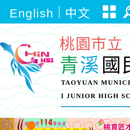
English
中文
桃園市立
青
溪
國
TAOYUAN MUNICI
I JUNIOR HIGH 