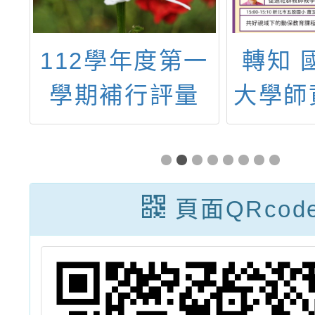
國
112學年度第一
轉知 
學
學期補行評量
大學師
」
（補考）日程表
心辦理
與注意事項
跨域創
碩大
頁面QRcod
學、幼
及師資
專業資