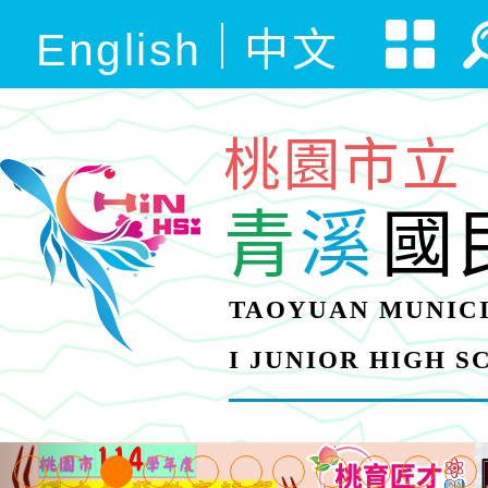
English
中文
桃園市立
青
溪
國
TAOYUAN MUNICI
I JUNIOR HIGH 