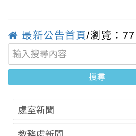
【甄選結果(第10招)】
結果
站幸福系列講座及成長
【甄選結果(第2招)】公
學年度第1學期第7次代
報，惠請貴機關(學校)
最新公告首頁
/瀏覽：77
轉知：本市公務人員協會
學年度第1學期第9次代
結果(第10招)
宣導。
函轉運動部全民運動署辦
9月16日本府B2大禮堂
結果(第2招)
搜尋
推動社區運動俱樂部營
1次會員大會暨第7屆會
計畫」1 份，請踴躍報
權責核予出席人員公(差