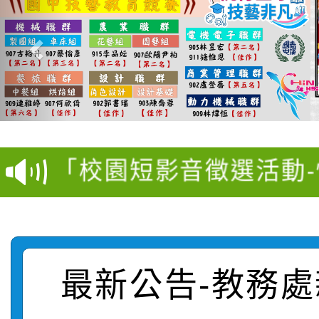
【甄選結果(第11招)】
【甄選結果(第3招)】公
學年度第1學期第7次代
桃園市家庭教育中心「
學年度第1學期第9次代
結果(第11招)
「校園短影音徵選活動
程資訊」、「暑期親子
結果(第3招)
115學年度新生訓練注
員」簡章及活動海報，
「祖孫樂淘桃」、「愛
115學年度新生補報到
踴躍報名參加
絕-親子共學同樂會」
【甄選結果(第10招)】
結果
站幸福系列講座及成長
最新公告-教務處
【甄選結果(第2招)】公
學年度第1學期第7次代
報，惠請貴機關(學校)