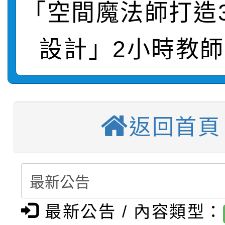
「空間魔法師打造
轉知：本市公務人員協會
學年度第1學期第9次代
結果(第10招)
宣導。
設計」2小時教師
函轉運動部全民運動署辦
9月16日本府B2大禮堂
結果(第2招)
【甄選結果(第11招)】
推動社區運動俱樂部營
1次會員大會暨第7屆會
【甄選結果(第3招)】公
學年度第1學期第7次代
計畫」1 份，請踴躍報
返回首頁
桃園市家庭教育中心「
學年度第1學期第9次代
結果(第11招)
權責核予出席人員公(差
「校園短影音徵選活動
程資訊」、「暑期親子
結果(第3招)
115學年度新生訓練注
員」簡章及活動海報，
「祖孫樂淘桃」、「愛
最新公告 / 內容類型：
115學年度新生補報到
踴躍報名參加
絕-親子共學同樂會」