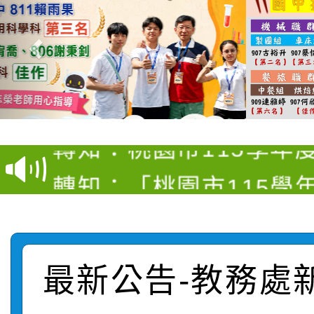
【甄選結果(第4招)】公
【甄選結果(第12招)】
學年度第1學期第9次代
轉知：桃園市115學年
學年度第1學期第7次代
結果(第4招)
轉知：「桃園市115學
賽及師生本土語及新住
結果(第12招)
轉知：「115年金融知
比賽實施要點」
賽實施要點
轉知臺中市政府政風處
動辦法」
最新公告-教務處
轉知：「115學年度全
城市手牽手，綠能透明