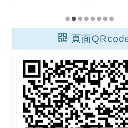
海
學-比例區間累
章與
生
積人數區間】調
」
查單
頁面QRcod