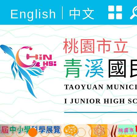
English
中文
桃園市立
青
溪
國
TAOYUAN MUNICI
I JUNIOR HIGH 