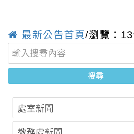
轉知臺中市政府政風處
動辦法」
轉知：「115學年度全
城市手牽手，綠能透明
最新公告首頁
/瀏覽：13
轉知：桃園市115年度
劇比賽實施要點」及修
畫影片一案
【甄選結果(第11招)】
敬師藝文競賽』實施計
表
【甄選結果(第3招)】公
學年度第1學期第7次代
搜尋
學年度第1學期第9次代
結果(第11招)
結果(第3招)