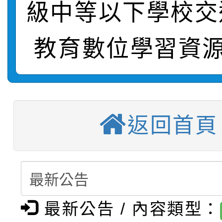
級中等以下學校交
轉知：桃園市115年度
劇比賽實施要點」及修
畫影片一案
【甄選結果(第11招)】
敬師藝文競賽』實施計
表
教育數位學習資源
【甄選結果(第3招)】公
學年度第1學期第7次代
【甄選結果(第4招)】公
學年度第1學期第9次代
結果(第11招)
返回首頁
【甄選結果(第12招)】
學年度第1學期第9次代
結果(第3招)
轉知：桃園市115學年
學年度第1學期第7次代
結果(第4招)
轉知：「桃園市115學
賽及師生本土語及新住
結果(第12招)
轉知：「115年金融知
比賽實施要點」
賽實施要點
最新公告 / 內容類型：