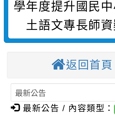
學年度提升國民中
【甄選結果(第2招)】公
學年度第1學期第7次代
報，惠請貴機關(學校)
土語文專長師資
轉知：本市公務人員協會
學年度第1學期第9次代
結果(第10招)
宣導。
函轉運動部全民運動署辦
9月16日本府B2大禮堂
結果(第2招)
【甄選結果(第11招)】
推動社區運動俱樂部營
1次會員大會暨第7屆會
返回首頁
【甄選結果(第3招)】公
學年度第1學期第7次代
計畫」1 份，請踴躍報
桃園市家庭教育中心「
學年度第1學期第9次代
結果(第11招)
權責核予出席人員公(差
「校園短影音徵選活動
程資訊」、「暑期親子
結果(第3招)
最新公告 / 內容類型：
115學年度新生訓練注
員」簡章及活動海報，
「祖孫樂淘桃」、「愛