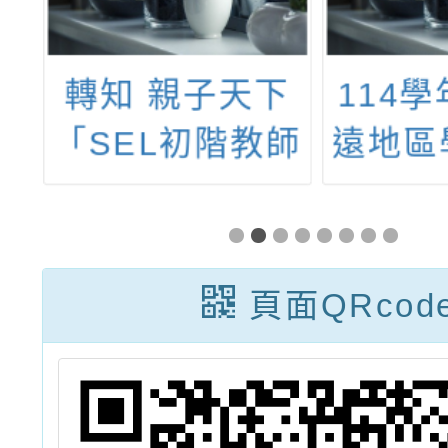
下
114學年度「偏
青溪國
師
遠地區學校學士
審題
力
後教育學分班–
中等學校教育
班」
頁面QRcod