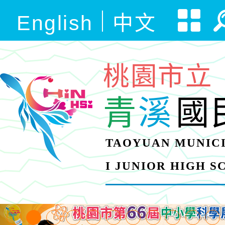
English
中文
桃園市立
青
溪
國
TAOYUAN MUNICI
I JUNIOR HIGH 