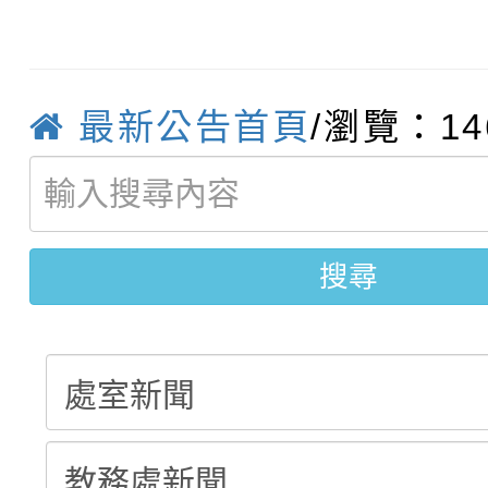
115學年度新生補報到
踴躍報名參加
絕-親子共學同樂會」
【甄選結果(第10招)】
結果
站幸福系列講座及成長
最新公告首頁
/瀏覽：14
【甄選結果(第2招)】公
學年度第1學期第7次代
報，惠請貴機關(學校)
轉知：本市公務人員協會
學年度第1學期第9次代
結果(第10招)
宣導。
搜尋
函轉運動部全民運動署辦
9月16日本府B2大禮堂
結果(第2招)
推動社區運動俱樂部營
1次會員大會暨第7屆會
計畫」1 份，請踴躍報
權責核予出席人員公(差