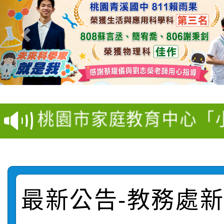
【甄選結果(第11招)】
【甄選結果(第3招)】公
學年度第1學期第7次代
桃園市家庭教育中心「
學年度第1學期第9次代
結果(第11招)
「校園短影音徵選活動
程資訊」、「暑期親子
結果(第3招)
115學年度新生訓練注
員」簡章及活動海報，
「祖孫樂淘桃」、「愛
115學年度新生補報到
踴躍報名參加
絕-親子共學同樂會」
最新公告-教務處新聞
【甄選結果(第10招)】
結果
站幸福系列講座及成長