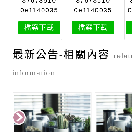
37673510
37673510
0e1140035
0e1140035
031attach
031attach
檔案下載
檔案下載
3
2
最新公告-相關內容
rela
information