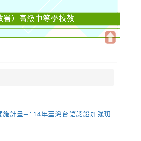
教署）高級中等學校教
開
啟
上
方
區
塊
施計畫─114年臺灣台語認證加強班