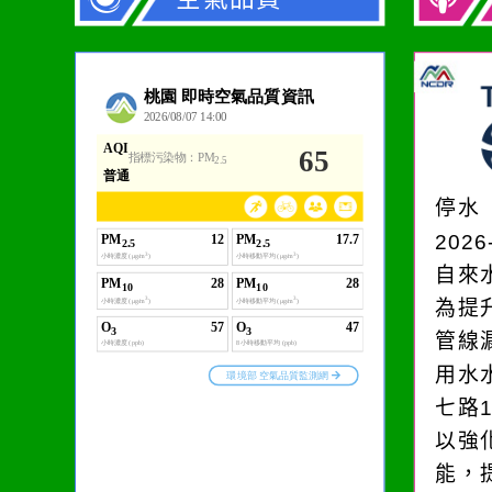
作者：網路小語
一杯清水因滴入一滴污
水而變污濁，一杯污水
停水
卻不會因一滴清水的存
2026
在而變清澈。
自來
為提
管線
用水
七路
以強
能，