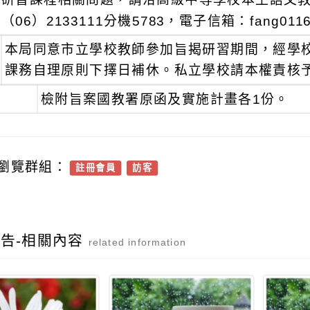
（06）2133111分機5783，電子信箱：fang01162
本局同意市立學校教師參加旨揭研習期間，經學
課務自理原則下擇日補休。私立學校請本權責核
檢附旨案國教署原函及實施計畫各1份。
瀏覽群組：
註冊會員
訪客
告-相關內容
related information