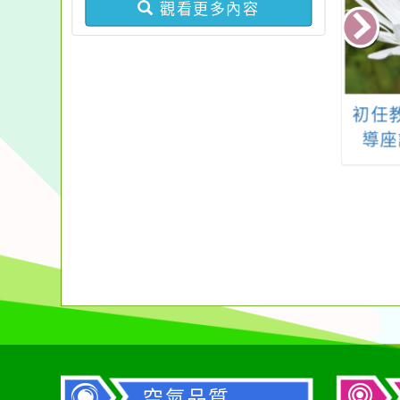
觀看更多內容
學年度國中外師線
桃園市114年市長盃硬
初任
會客室計畫
筆書法競賽
導座
an 2023- 2024
Meet You & Me
空氣品質