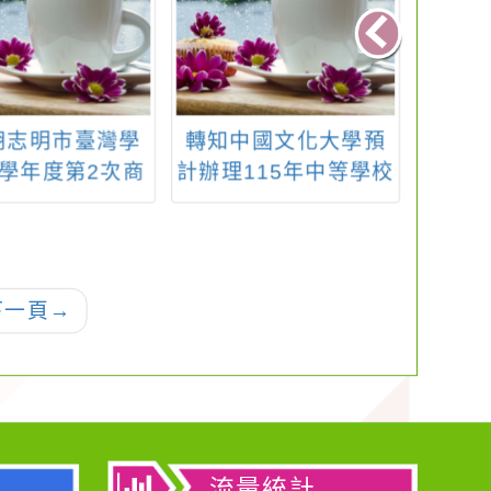
胡志明市臺灣學
轉知中國文化大學預
轉知 
4學年度第2次商
計辦理115年中等學校
辦理「
立高級中等以下
教師在職進修第二專
經典
校教師簡章
長學分班綜合活動領
域－台中家政自費班
下一頁
→
流量統計