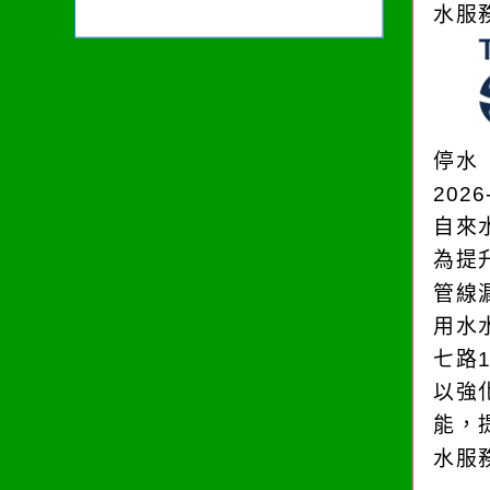
水服
停水
2026
自來
為提
管線
用水
七路
以強
能，
水服