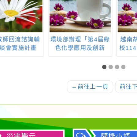
教師回流諮詢輔
環境部辦理「第4屆綠
越南
談會實施計畫
色化學應用及創新
校11
獎」活動
借公
學
←
前往上一頁
前往
災害警示
隨機小語