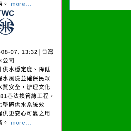
務。
more...
-08-07, 13:32│台灣
水公司
升供水穩定度、降低
漏水風險並確保民眾
水質安全，辦理文化
181巷汰換管線工程，
化整體供水系統效
提供更安心可靠之用
務。
more...