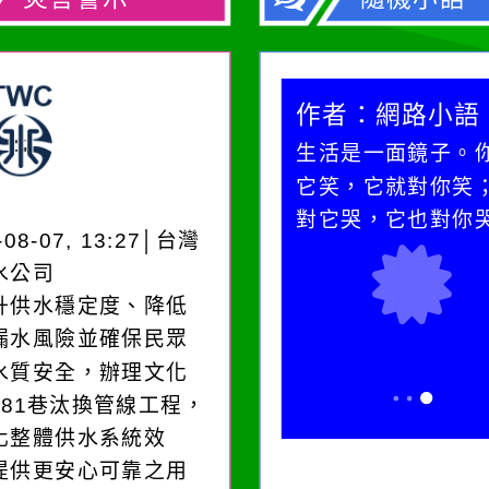
作者：網路小語
作者：網路小語
在實現理想的路途中，
生活是一面鏡子。
必須排除一切干擾，特
它笑，它就對你笑
別是要看清那些美麗的
對它哭，它也對你
-08-07, 13:27│台灣
誘惑。
水公司
升供水穩定度、降低
漏水風險並確保民眾
水質安全，辦理文化
181巷汰換管線工程，
化整體供水系統效
提供更安心可靠之用