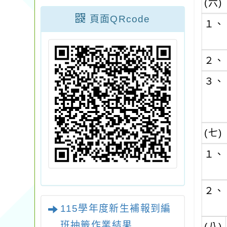
(六)
頁面QRcode
１、
２、
３、
(七)
１、
２、
115學年度新生補報到編
班抽籤作業結果
(八)