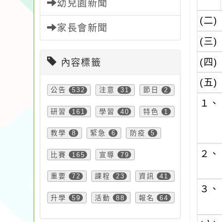
幼兒園新聞
(二)
家長會新聞
(三)
(四)
內容標籤
(五)
公告
532
注意
31
節日
2
１、
研習
161
學習
40
特色
1
教學
8
緊急
6
防疫
5
２、
比賽
165
宣導
79
重要
72
課程
23
資訊
41
３、
升學
59
活動
88
報名
64